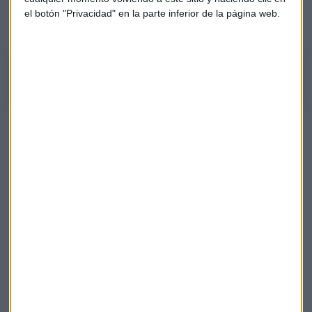
Oriente Próximo, David Galán analiza la situación en la que
el botón "Privacidad" en la parte inferior de la página web.
queda Repsol.
¿Cómo ha reaccionado Repsol al conflicto Irán-Israel?
Causas que explican el repunte de ventas de
coches eléctricos
La rebaja de precios y las necesidades de los
fabricantes para cumplir con las exigencias de