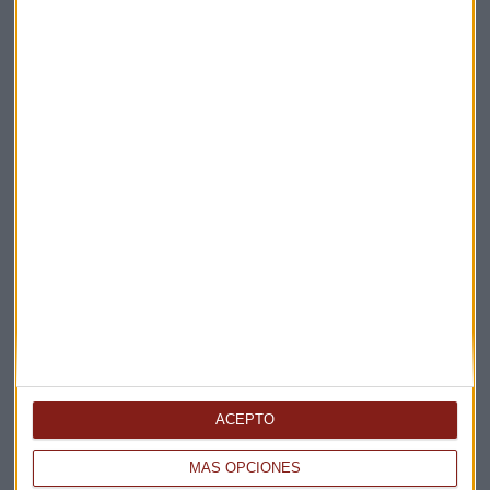
Suscríbete a nuestros boletines
Te enviaremos las noticias más importantes del día
ACEPTO
MÁS OPCIONES