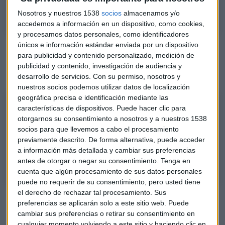
cotizaciones de Prosegur, Estee Lauder o MAG.
Nosotros y nuestros 1538
socios
almacenamos y/o
accedemos a información en un dispositivo, como cookies,
y procesamos datos personales, como identificadores
únicos e información estándar enviada por un dispositivo
Escucha el
segundo tramo del Consultorio de Bolsa de
para publicidad y contenido personalizado, medición de
David Galán
, responsable de renta variable de Bolsa
publicidad y contenido, investigación de audiencia y
General, en Mercado Abierto:
desarrollo de servicios.
Con su permiso, nosotros y
nuestros socios podemos utilizar datos de localización
geográfica precisa e identificación mediante las
CONSULTORIO | ¿Cómo mejoraría la situación de Indra según David
características de dispositivos. Puede hacer clic para
Galán?
otorgarnos su consentimiento a nosotros y a nuestros 1538
David Galán, responsable de renta variable de Bolsa General, analiza
socios para que llevemos a cabo el procesamiento
los títulos de Prosegur, Estee Lauder, Repsol, Indra, Sacyr o Fluidra,
previamente descrito. De forma alternativa, puede acceder
a información más detallada y cambiar sus preferencias
entre otras.
antes de otorgar o negar su consentimiento.
Tenga en
cuenta que algún procesamiento de sus datos personales
puede no requerir de su consentimiento, pero usted tiene
el derecho de rechazar tal procesamiento. Sus
"Repsol, lo que haga el petróleo"
preferencias se aplicarán solo a este sitio web. Puede
cambiar sus preferencias o retirar su consentimiento en
Tras el repunte del petróleo por la escalada de tensión en
cualquier momento volviendo a este sitio y haciendo clic en