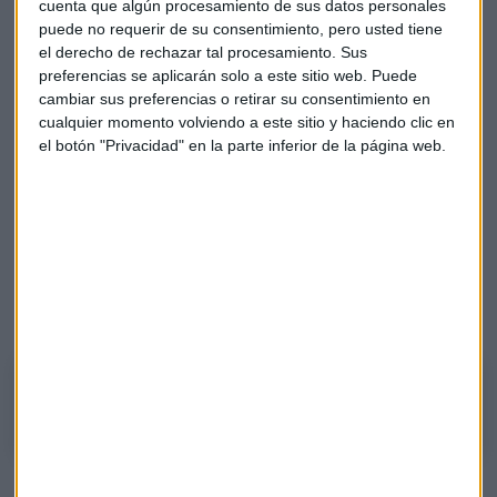
cuenta que algún procesamiento de sus datos personales
compañía no esté barata tiene recorrido. "Para los que
puede no requerir de su consentimiento, pero usted tiene
estén ya dentro esperaría a que haya un recorte y así entrar
el derecho de rechazar tal procesamiento. Sus
un 4-5% más barato".
preferencias se aplicarán solo a este sitio web. Puede
cambiar sus preferencias o retirar su consentimiento en
Minuto de Oro
cualquier momento volviendo a este sitio y haciendo clic en
el botón "Privacidad" en la parte inferior de la página web.
En su recomendación semanal,
Álvaro Blasco
selecciona
ASML
, ya que considera que es buen momento de entrar en
ella. "La holandesa ha tenido una fortísima corrección y la
compañía va a seguir expandiéndose con mucha fortaleza",
explica.
Escucha aquí los argumentos de su elección:
Minuto de oro con Álvaro Blasco, director de Atl Capital