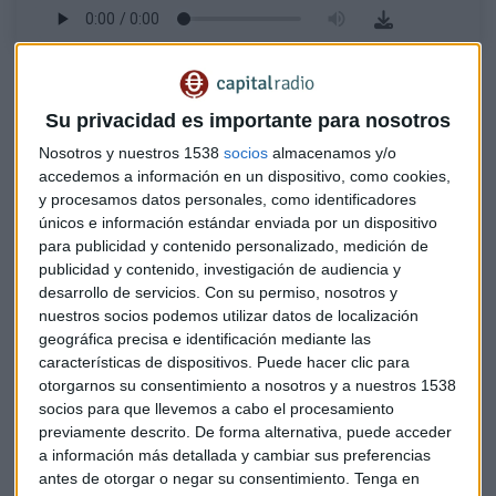
Su privacidad es importante para nosotros
Nosotros y nuestros 1538
socios
almacenamos y/o
accedemos a información en un dispositivo, como cookies,
y procesamos datos personales, como identificadores
únicos e información estándar enviada por un dispositivo
para publicidad y contenido personalizado, medición de
publicidad y contenido, investigación de audiencia y
desarrollo de servicios.
Con su permiso, nosotros y
nuestros socios podemos utilizar datos de localización
geográfica precisa e identificación mediante las
características de dispositivos. Puede hacer clic para
otorgarnos su consentimiento a nosotros y a nuestros 1538
socios para que llevemos a cabo el procesamiento
¿Momento de aumentar posiciones en
Iberdrola
?
Blasco
previamente descrito. De forma alternativa, puede acceder
a información más detallada y cambiar sus preferencias
explica que su comportamiento está siendo bueno y hemos
antes de otorgar o negar su consentimiento.
Tenga en
visto máximos en las últimas sesiones. Además, aunque la