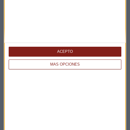
Suscríbete a nuestros boletines
Te enviaremos las noticias más importantes del día
ACEPTO
MÁS OPCIONES