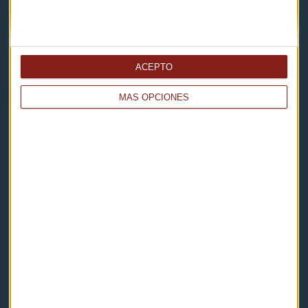
Capital Radio
ACEPTO
Noticias
MÁS OPCIONES
Eventos
Consultorios
Programas y podcasts
Contacto & Legal
Contacto
Cómo escucharnos
Política de privacidad