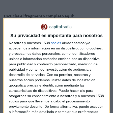
Escucha el fragmento completo aquí:
Su privacidad es importante para nosotros
Nosotros y nuestros 1538
socios
almacenamos y/o
accedemos a información en un dispositivo, como cookies,
y procesamos datos personales, como identificadores
únicos e información estándar enviada por un dispositivo
para publicidad y contenido personalizado, medición de
publicidad y contenido, investigación de audiencia y
Suscríbete a nuestros boletines
desarrollo de servicios.
Con su permiso, nosotros y
Te enviaremos las noticias más importantes del día
nuestros socios podemos utilizar datos de localización
geográfica precisa e identificación mediante las
características de dispositivos. Puede hacer clic para
otorgarnos su consentimiento a nosotros y a nuestros 1538
socios para que llevemos a cabo el procesamiento
previamente descrito. De forma alternativa, puede acceder
a información más detallada y cambiar sus preferencias