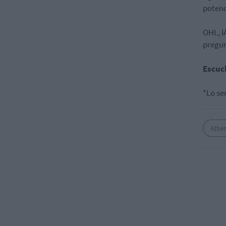
potenc
OHL, I
pregun
Escuc
*Lo se
Alber