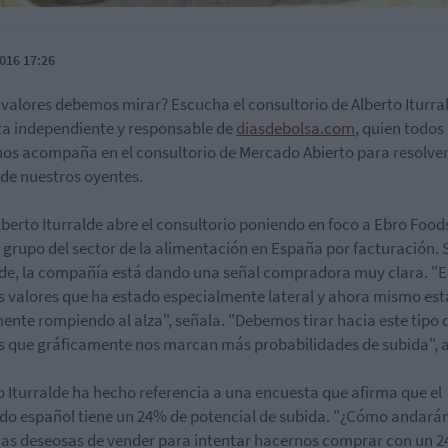
016 17:26
 valores debemos mirar? Escucha el consultorio de Alberto Iturra
ta independiente y responsable de
diasdebolsa.com
, quien todos 
nos acompaña en el consultorio de Mercado Abierto para resolver
de nuestros oyentes.
lberto Iturralde abre el consultorio poniendo en foco a Ebro Foods
grupo del sector de la alimentación en España por facturación.
lde, la compañía está dando una señal compradora muy clara. "E
s valores que ha estado especialmente lateral y ahora mismo est
ente rompiendo al alza", señala. "Debemos tirar hacia este tipo 
s que gráficamente nos marcan más probabilidades de subida", 
o Iturralde ha hecho referencia a una encuesta que afirma que el
o español tiene un 24% de potencial de subida. "¿Cómo andarán
as deseosas de vender para intentar hacernos comprar con un 