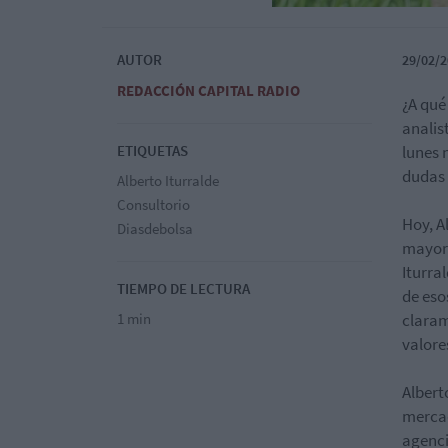
AUTOR
29/02/2
REDACCIÓN CAPITAL RADIO
¿A qué
analis
ETIQUETAS
lunes 
dudas 
Alberto Iturralde
Consultorio
Hoy, A
Diasdebolsa
mayor 
Iturra
TIEMPO DE LECTURA
de eso
1 min
claram
valore
Albert
mercad
agenci