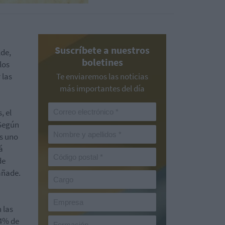
Suscríbete a nuestros
lde,
boletines
los
 las
Te enviaremos las noticias
más importantes del día
, el
 Según
s uno
á
de
añade.
 las
24% de