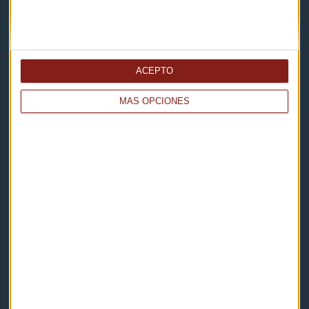
Capital Radio
ACEPTO
Noticias
MÁS OPCIONES
Eventos
Consultorios
Programas y podcasts
Contacto & Legal
Contacto
Cómo escucharnos