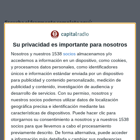
Escucha el fragmento completo aquí:
Su privacidad es importante para nosotros
Nosotros y nuestros 1538
socios
almacenamos y/o
accedemos a información en un dispositivo, como cookies,
y procesamos datos personales, como identificadores
únicos e información estándar enviada por un dispositivo
para publicidad y contenido personalizado, medición de
publicidad y contenido, investigación de audiencia y
Suscríbete a nuestros boletines
desarrollo de servicios.
Con su permiso, nosotros y
Te enviaremos las noticias más importantes del día
nuestros socios podemos utilizar datos de localización
geográfica precisa e identificación mediante las
características de dispositivos. Puede hacer clic para
otorgarnos su consentimiento a nosotros y a nuestros 1538
socios para que llevemos a cabo el procesamiento
previamente descrito. De forma alternativa, puede acceder
a información más detallada y cambiar sus preferencias