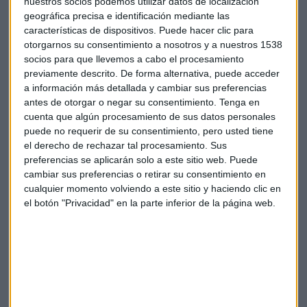
nuestros socios podemos utilizar datos de localización
geográfica precisa e identificación mediante las
características de dispositivos. Puede hacer clic para
otorgarnos su consentimiento a nosotros y a nuestros 1538
Bolsa
Análisis
Consultorio
Mercado
socios para que llevemos a cabo el procesamiento
previamente descrito. De forma alternativa, puede acceder
Gerardo ortega
a información más detallada y cambiar sus preferencias
antes de otorgar o negar su consentimiento.
Tenga en
cuenta que algún procesamiento de sus datos personales
puede no requerir de su consentimiento, pero usted tiene
el derecho de rechazar tal procesamiento. Sus
preferencias se aplicarán solo a este sitio web. Puede
cambiar sus preferencias o retirar su consentimiento en
cualquier momento volviendo a este sitio y haciendo clic en
Suscríbete a nuestros boletines
el botón "Privacidad" en la parte inferior de la página web.
Te enviaremos las noticias más importantes del día