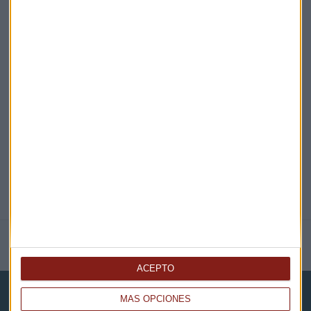
¡Suscribirme!
EN DIRECTO
@CAPITALRADIOB
NOTICIAS RELACIONADAS
ACEPTO
MÁS OPCIONES