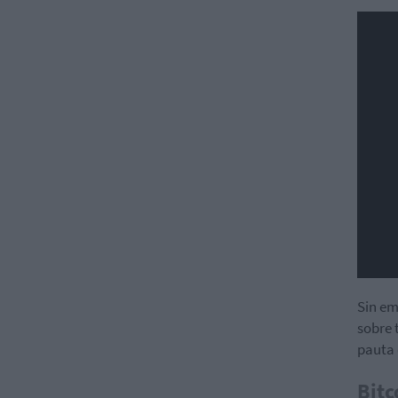
Sin em
sobre 
pauta 
Bitc