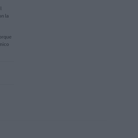
l
on la
porque
ónico