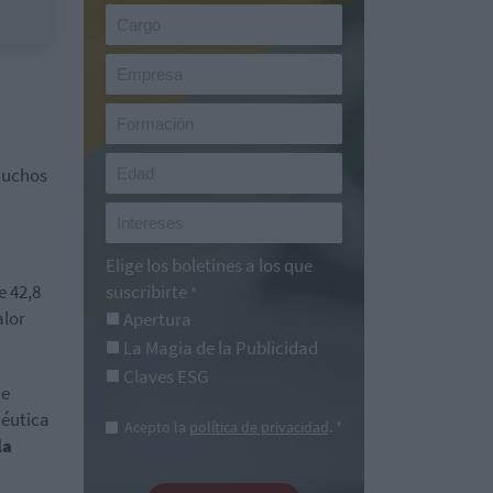
 muchos
Elige los boletines a los que
e 42,8
suscribirte
*
alor
Apertura
.
La Magia de la Publicidad
Claves ESG
de
céutica
Acepto la
política de privacidad
. *
la