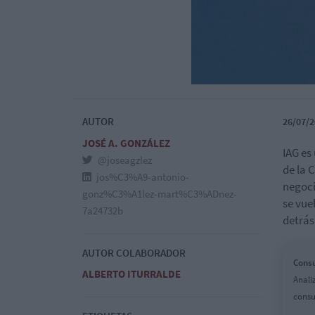
AUTOR
26/07/2
JOSÉ A. GONZÁLEZ
IAG es
@joseagzlez
de la 
jos%C3%A9-antonio-
negoci
gonz%C3%A1lez-mart%C3%ADnez-
se vue
7a24732b
detrás
AUTOR COLABORADOR
Consu
ALBERTO ITURRALDE
Anali
consu