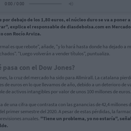
e por debajo de los 1,80 euros, el núcleo duro se va a poner a
ar", explica el responsable de diasdebolsa.com en Mercado
o con Rocío Arviza.
rmal es que rebote", añade, "y lo hará hasta donde ha dejado a
hados". "Luego volverán a vender títulos", puntualiza.
 pasa con el Dow Jones?
unes, la cruz del mercado ha sido para Allmirall. La catalana pierd
es de euros en lo que llevamos de año, debido a un deterioro de v
le de activos intangibles por valor de unos 100 millones de euros
ta de una cifra que contrasta con las ganancias de 42,4 millones 
del primer semestre del 2020. A pesar de estas pérdidas, la farma
previsiones anuales.
"Tiene un problema, yo no estaría", seña
lde.