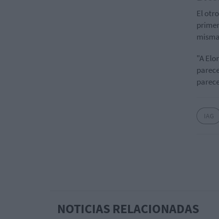
El otr
primer
misma 
"A Elo
parece
parece
IAG
NOTICIAS RELACIONADAS