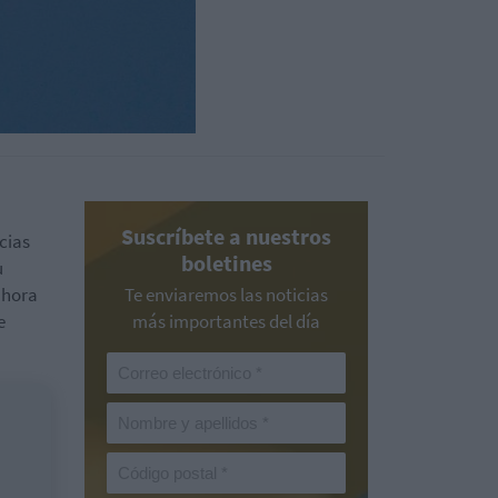
Suscríbete a nuestros
cias
boletines
u
 ahora
Te enviaremos las noticias
e
más importantes del día