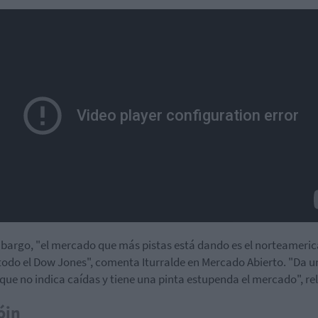
bargo, "el mercado que más pistas está dando es el norteameric
todo el Dow Jones", comenta Iturralde en Mercado Abierto. "Da u
que no indica caídas y tiene una pinta estupenda el mercado", re
óin