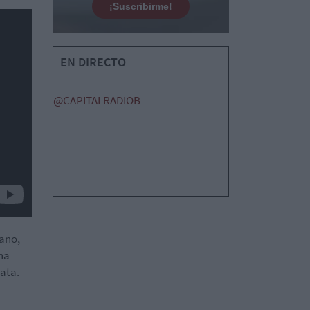
¡Suscribirme!
EN DIRECTO
@CAPITALRADIOB
ano,
na
lata.