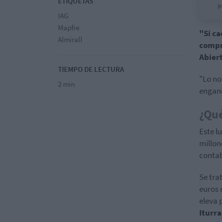
ETIQUETAS
IAG
Mapfre
"Si ca
Almirall
compr
Abiert
TIEMPO DE LECTURA
"Lo no
2 min
enganc
¿Qué
Este l
millon
contab
Se tra
euros 
eleva 
Iturra