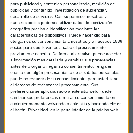
Francisca Serrano:
Nació en Málaga y se traslado a
para publicidad y contenido personalizado, medición de
Granada para estudiar Derecho. Es especialista en Derecho
publicidad y contenido, investigación de audiencia y
Administrativo, habla cuatro idiomas y ha colaborado
desarrollo de servicios.
Con su permiso, nosotros y
nuestros socios podemos utilizar datos de localización
activamente con asociaciones de lucha contra el cáncer,
geográfica precisa e identificación mediante las
enfermedad que ella misma padeció a los 28 años. Es
características de dispositivos. Puede hacer clic para
empresaria y fue en el sector inmobiliario donde desarrolló
otorgarnos su consentimiento a nosotros y a nuestros 1538
su carácter especulativo y nació su deseo de invertir.
socios para que llevemos a cabo el procesamiento
previamente descrito. De forma alternativa, puede acceder
Escucha el consultorio completo aquí:
a información más detallada y cambiar sus preferencias
antes de otorgar o negar su consentimiento.
Tenga en
cuenta que algún procesamiento de sus datos personales
*Lo sentimos pero el audio ha sido eliminado
puede no requerir de su consentimiento, pero usted tiene
el derecho de rechazar tal procesamiento. Sus
preferencias se aplicarán solo a este sitio web. Puede
Bolsa
Consultorio
Roberto moro
cambiar sus preferencias o retirar su consentimiento en
cualquier momento volviendo a este sitio y haciendo clic en
Francisca Serrano
el botón "Privacidad" en la parte inferior de la página web.