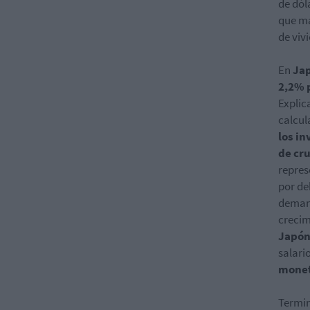
de dól
que má
de viv
En
Ja
2,2% p
Explic
calcul
los in
de cr
repres
por de
demand
crecim
Japó
salari
monet
Termin