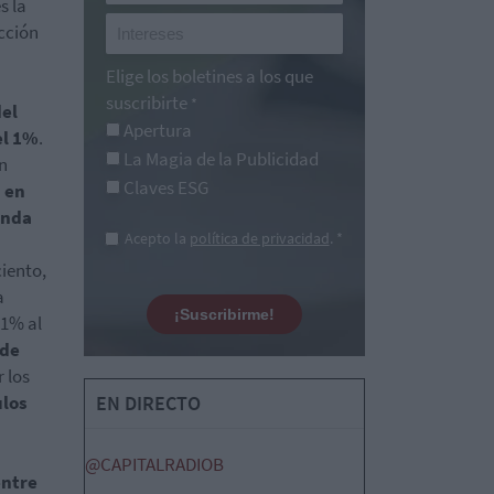
s la
cción
Elige los boletines a los que
suscribirte
*
del
Apertura
el 1%
.
La Magia de la Publicidad
n
Claves ESG
 en
anda
Acepto la
política de privacidad
. *
ciento,
a
¡Suscribirme!
,1% al
 de
 los
ulos
EN DIRECTO
@CAPITALRADIOB
entre