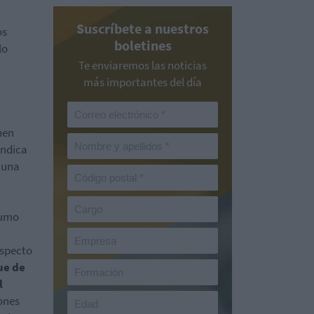
Suscríbete a nuestros
os
boletines
lo
Te enviaremos las noticias
más importantes del día
nen
indica
n una
sumo
especto
ue de
l
lones