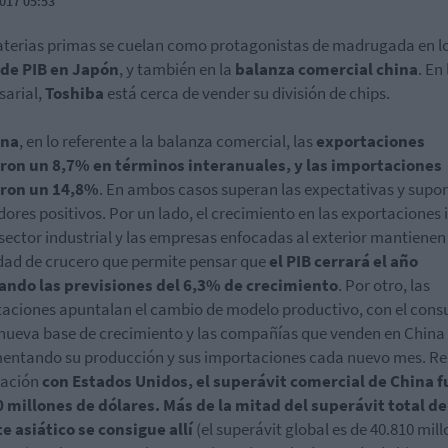
017 05:53
terias primas se cuelan como protagonistas de madrugada en l
 de PIB en Japón
, y también en la
balanza comercial china
. En 
arial,
Toshiba
está cerca de vender su división de chips.
ina
, en lo referente a la balanza comercial, las
exportaciones
eron un 8,7% en términos interanuales, y las importaciones
eron un 14,8%
. En ambos casos superan las expectativas y supo
dores positivos. Por un lado, el crecimiento en las exportaciones 
 sector industrial y las empresas enfocadas al exterior mantiene
dad de crucero que permite pensar que
el PIB cerrará el año
ando las previsiones del 6,3% de crecimiento
. Por otro, las
aciones apuntalan el cambio de modelo productivo, con el con
ueva base de crecimiento y las compañías que venden en China
entando su producción y sus importaciones cada nuevo mes. R
elación
con Estados Unidos, el superávit comercial de China f
 millones de dólares. Más de la mitad del superávit total de
e asiático se consigue allí
(el superávit global es de 40.810 mil