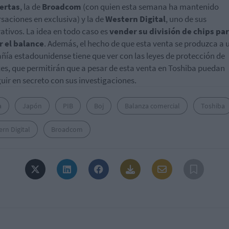
fertas
, la de
Broadcom
(con quien esta semana ha mantenido
saciones en exclusiva) y la de
Western Digital
, uno de sus
ativos. La idea en todo caso es
vender su división de chips pa
r el balance
. Además, el hecho de que esta venta se produzca a 
ía estadounidense tiene que ver con las leyes de protección de
es, que permitirán que a pesar de esta venta en Toshiba puedan
uir en secreto con sus investigaciones.
a
Japón
PIB
Boj
Balanza comercial
Toshiba
rn Digital
Broadcom