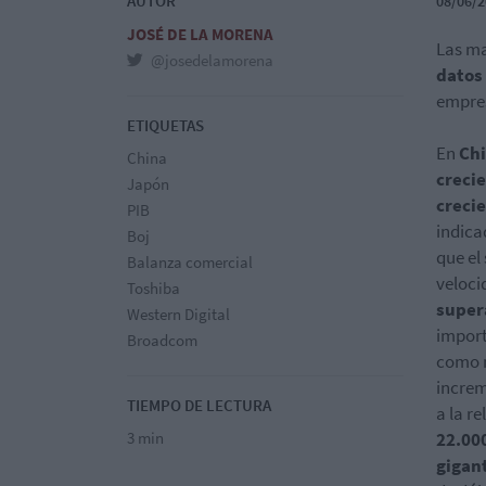
AUTOR
08/06/2
JOSÉ DE LA MORENA
Las ma
@josedelamorena
datos
empres
ETIQUETAS
En
Ch
China
creci
Japón
creci
PIB
indica
Boj
que el
Balanza comercial
veloci
Toshiba
super
Western Digital
import
Broadcom
como n
increm
TIEMPO DE LECTURA
a la r
3 min
22.000
gigant