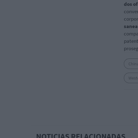
dos o
conver
corpor
sanea
compañ
patent
proseg
Chin
Weste
NOTICIAS RELACIONADAS