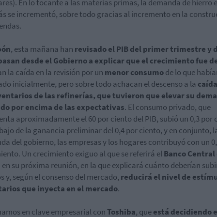
ares). En lo tocante a las materias primas, la demanda de hierro e
s se incrementó, sobre todo gracias al incremento en la constru
iendas.
pón
, esta mañana han
revisado el PIB del primer trimestre y 
asan desde el Gobierno a explicar que el crecimiento fue d
an la caída en la revisión por un
menor consumo
de lo que había
ado inicialmente, pero sobre todo achacan el descenso a la
caída
ventarios de las refinerías, que tuvieron que elevar su dem
udo por encima de las expectativas
. El consumo privado, que
enta aproximadamente el 60 por ciento del PIB, subió un 0,3 por 
bajo de la ganancia preliminar del 0,4 por ciento, y en conjunto, l
a del gobierno, las empresas y los hogares contribuyó con un 0
iento. Un crecimiento exiguo al que se referirá el
Banco Central
n
en su próxima reunión, en la que explicará cuánto deberían subir
os y, según el consenso del mercado,
reducirá el nivel de estím
arios que inyecta en el mercado
.
amos en clave empresarial con
Toshiba
, que
está decidiendo 