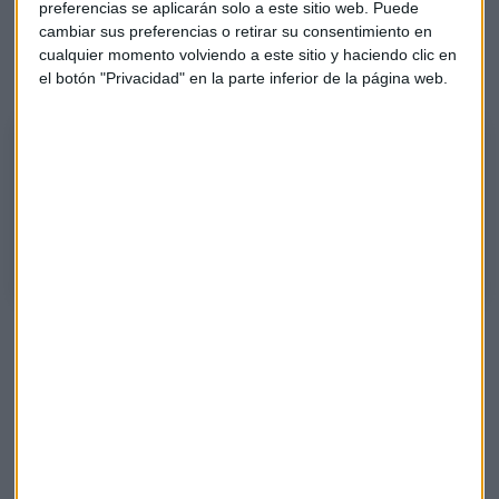
preferencias se aplicarán solo a este sitio web. Puede
sufrir fuertes correcciones durante el mes marzo. La oferta
cambiar sus preferencias o retirar su consentimiento en
de este tipo de fondos es muy amplia y aquí nos ha dejado
cualquier momento volviendo a este sitio y haciendo clic en
su elección:
el botón "Privacidad" en la parte inferior de la página web.
Cuáles son los fondos más interesantes para invertir en
biotecnología
Mar Barrero, directora de análisis de Arquia Profim Banca Privada
selecciona estos productos
Barrero aconseja, no obstante, tener cuidado con estos
fondos ligados a biotecnología que invierte en empresas
volátiles.
También ha analizado cómo está evolucionando la
inversión en renta fija, en fondos Value y en
fondos de
deuda subordinada.