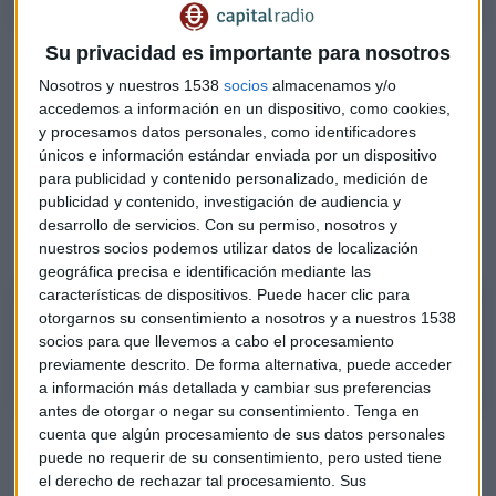
Su privacidad es importante para nosotros
Barrero ha analizado cuáles son los fondos de inversión más
interesantes en estos momentos para invertir en
“el oro
Nosotros y nuestros 1538
socios
almacenamos y/o
líquido”, el agua,
y también en el sector ligado con
las
accedemos a información en un dispositivo, como cookies,
y procesamos datos personales, como identificadores
personas mayores
y su entorno de salud, consumo, ocio o
únicos e información estándar enviada por un dispositivo
seguridad.
para publicidad y contenido personalizado, medición de
publicidad y contenido, investigación de audiencia y
Entre ellos, fondos de Amundi, Generali, Pictet, BNP o
desarrollo de servicios.
Con su permiso, nosotros y
Robeco:
nuestros socios podemos utilizar datos de localización
geográfica precisa e identificación mediante las
características de dispositivos. Puede hacer clic para
Mar Barrero selecciona los mejores fondos de inversión en agua y en
otorgarnos su consentimiento a nosotros y a nuestros 1538
personas mayores
socios para que llevemos a cabo el procesamiento
previamente descrito. De forma alternativa, puede acceder
a información más detallada y cambiar sus preferencias
antes de otorgar o negar su consentimiento.
Tenga en
cuenta que algún procesamiento de sus datos personales
La directora de análisis de Arquia Profim Banca Privada ha
puede no requerir de su consentimiento, pero usted tiene
realizado también una selección de
fondos de inversión
el derecho de rechazar tal procesamiento. Sus
ligados a la biotecnología
que ha repuntado después de