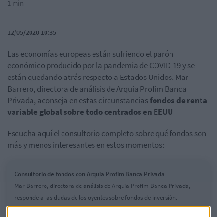
1 min
12/05/2020 10:35
Las economías europeas están sufriendo el parón
económico producido por la pandemia de COVID-19 y se
están quedando atrás respecto a Estados Unidos. Mar
Barrero, directora de análisis de Arquia Profim Banca
Privada, aconseja en estas circunstancias
fondos de renta
variable global sobre todo centrados en EEUU
Escucha aquí el consultorio completo sobre qué fondos son
más y menos interesantes en estos momentos:
Consultorio de fondos con Arquia Profim Banca Privada
Mar Barrero, directora de análisis de Arquia Profim Banca Privada,
responde a las dudas de los oyentes sobre fondos de inversión.