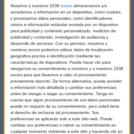
Nosotros y nuestros 1538
socios
almacenamos y/o
accedemos a información en un dispositivo, como cookies,
y procesamos datos personales, como identificadores
únicos e información estándar enviada por un dispositivo
para publicidad y contenido personalizado, medición de
publicidad y contenido, investigación de audiencia y
desarrollo de servicios.
Con su permiso, nosotros y
nuestros socios podemos utilizar datos de localización
geográfica precisa e identificación mediante las
características de dispositivos. Puede hacer clic para
otorgarnos su consentimiento a nosotros y a nuestros 1538
socios para que llevemos a cabo el procesamiento
previamente descrito. De forma alternativa, puede acceder
a información más detallada y cambiar sus preferencias
Colonial, ¿momento de entrar?
antes de otorgar o negar su consentimiento.
Tenga en
cuenta que algún procesamiento de sus datos personales
Gerardo Ortega analiza las acciones de la socimi cotizada
puede no requerir de su consentimiento, pero usted tiene
en el Ibex 35.
el derecho de rechazar tal procesamiento. Sus
preferencias se aplicarán solo a este sitio web. Puede
cambiar sus preferencias o retirar su consentimiento en
El análisis técnico de Colonial, por Gerardo Ortega
cualquier momento volviendo a este sitio y haciendo clic en