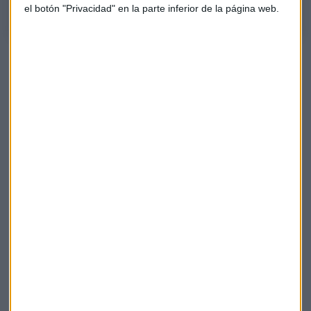
el botón "Privacidad" en la parte inferior de la página web.
Multa para Nomura por manipular el mercado,
¿hay precedentes?
La Comisión de Supervisión de Bolsa y Valores de
Japón ha sancionado a Nomura Holdings por
intervenir le mercado de renta fija nipón
Capital Radio
/ 2024-09-25