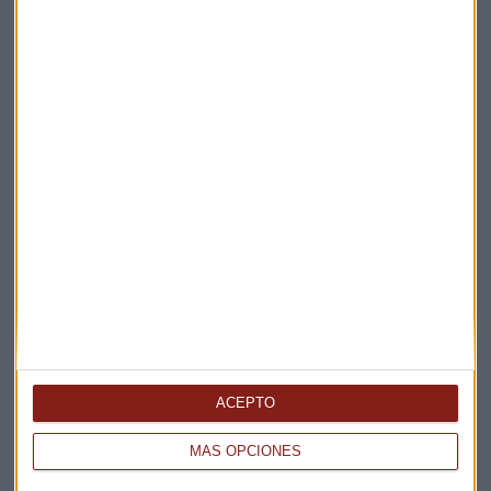
Suscríbete a nuestros boletines
Te enviaremos las noticias más importantes del día
ACEPTO
MÁS OPCIONES