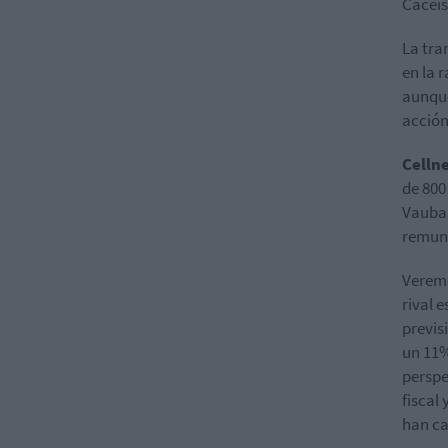
Caceis
La tra
en la 
aunque
acción
Celln
de 800
Vauban
remune
Veremo
rival 
previs
un 11%
perspe
fiscal
han ca