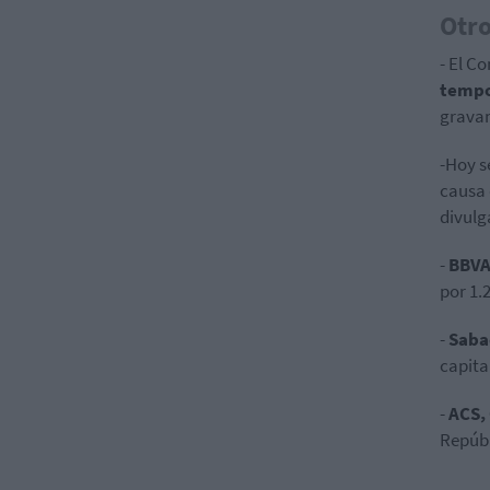
Otr
- El C
tempo
gravam
-Hoy s
causa 
divulg
-
BBVA
por 1.
-
Saba
capital
-
ACS,
Repúbl