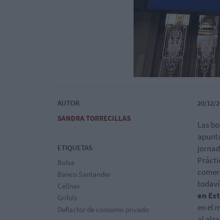
AUTOR
20/12/2
SANDRA TORRECILLAS
Las bo
apunta
ETIQUETAS
jornad
Prácti
Bolsa
comerc
Banco Santander
todaví
Cellnex
en Es
Grifols
en el 
Deflactor de consumo privado
al alz