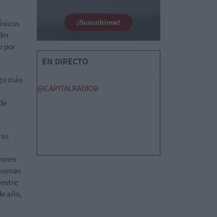
ásicos
¡Suscribirme!
der
o por
EN DIRECTO
lgo más
@CAPITALRADIOB
de
 su
iones
 buenas
mestre
de año,