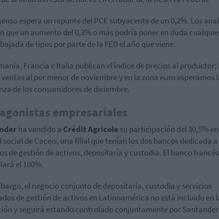
senso espera un repunte del PCE subyacente de un 0,2%. Los anal
n que un aumento del 0,3% o más podría poner en duda cualquie
bajada de tipos por parte de la FED el año que viene.
mania, Francia e Italia publican el índice de precios al productor;
 ventas al por menor de noviembre y en la zona euro esperamos l
nza de los consumidores de diciembre.
agonistas empresariales
ander
ha vendido a
Crédit Agricole
su participación del 30,5% en
l social de Caceis, una filial que tenían los dos bancos dedicada a
ios de gestión de activos, depositaría y custodia. El banco francés
lará el 100%.
bargo, el negocio conjunto de depositaría, custodia y servicios
ados de gestión de activos en Latinoamérica no está incluido en l
ión y seguirá estando controlado conjuntamente por Santander