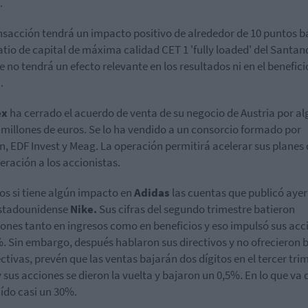
.
nsacción tendrá un impacto positivo de alrededor de 10 puntos b
ratio de capital de máxima calidad CET 1 'fully loaded' del Santan
 no tendrá un efecto relevante en los resultados ni en el benefici
.
ex
ha cerrado el acuerdo de venta de su negocio de Austria por a
 millones de euros. Se lo ha vendido a un consorcio formado por
, EDF Invest y Meag. La operación permitirá acelerar sus planes 
ración a los accionistas.
s si tiene algún impacto en
Adidas
las cuentas que publicó ayer
estadounidense
Nike.
Sus cifras del segundo trimestre batieron
iones tanto en ingresos como en beneficios y eso impulsó sus acc
. Sin embargo, después hablaron sus directivos y no ofrecieron
ctivas, prevén que las ventas bajarán dos dígitos en el tercer tri
 y sus acciones se dieron la vuelta y bajaron un 0,5%. En lo que va 
ído casi un 30%.