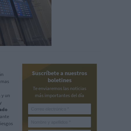
Suscríbete a nuestros
ún
boletines
timas
Te enviaremos las noticias
 y un
más importantes del día
y
vado
tante
riesgos