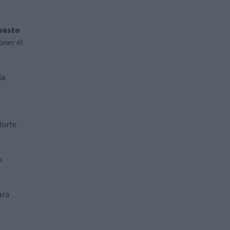
uesto
oner el
la
Norte
u
ara