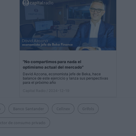
"No compartimos para nada el
optimismo actual del mercado"
David Azcona, economista jefe de Beka, hace
balance de este ejercicio y lanza sus perspectivas
para el próximo año
Capital Radio
/ 2024-12-19
a
Banco Santander
Cellnex
Grifols
actor de consumo privado