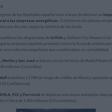
os
ongreso de los Diputados español vota a favor de eliminar un
imp
ral a las empresas energéticas
. El Gobierno aún planea reimp
en por decreto, según la ministra de Hacienda.
e publican las alegaciones de
Grifols
y Gotham City Research en 
que la empresa española presentó contra la firma de análisis por
ar unos informes engañosos que cuestionaban su contabilidad.
, Merlin y San José
se hacen con los terrenos de Madrid Nuevo 
245 millones (Cinco Días).
dell
transfiere 1.170M de riesgo de crédito de Miami y apuntala s
 (El Confidencial).
 OHLA, FCC y Ferrovial
se disputan una nueva autopista clave p
ica Checa de 1.400 millones (El Economista).