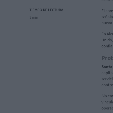
TIEMPO DE LECTURA
El con
señala
3 min
nueva 
En Ale
Unido,
confia
Prot
Sant
capita
servic
contro
Sin em
vincul
operac