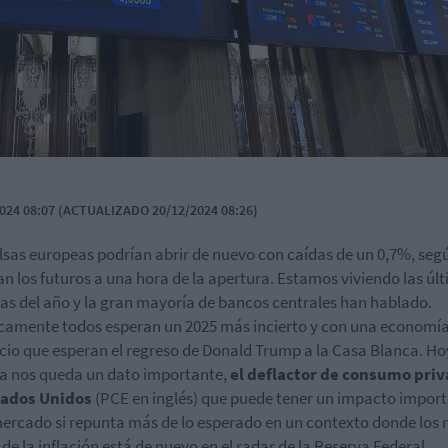
024 08:07 (ACTUALIZADO 20/12/2024 08:26)
lsas europeas podrían abrir de nuevo con caídas de un 0,7%, seg
n los futuros a una hora de la apertura. Estamos viviendo las úl
as del año y la gran mayoría de bancos centrales han hablado.
camente todos esperan un 2025 más incierto y con una economía
io que esperan el regreso de Donald Trump a la Casa Blanca. Ho
a nos queda un dato importante,
el deflactor de consumo pri
tados Unidos
(PCE en inglés) que puede tener un impacto impor
mercado si repunta más de lo esperado en un contexto donde los 
a de la inflación está de nuevo en el radar de la Reserva Federal.