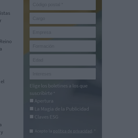
istas
r
 Reino
a
 el
Elige los boletines a los que
suscribirte
*
Apertura
La Magia de la Publicidad
Claves ESG
a
Acepto la
política de privacidad
. *
 y