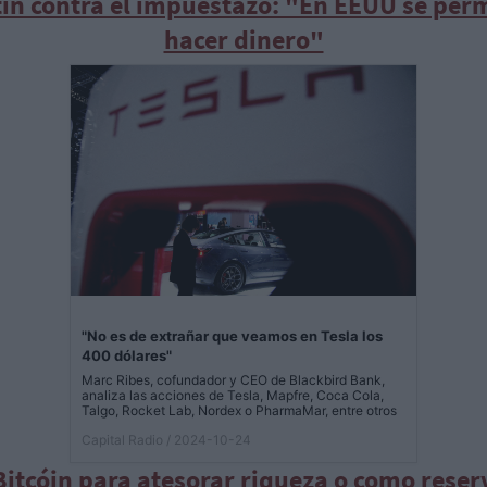
ín contra el impuestazo: "En EEUU se per
hacer dinero"
"No es de extrañar que veamos en Tesla los
400 dólares"
Marc Ribes, cofundador y CEO de Blackbird Bank,
analiza las acciones de Tesla, Mapfre, Coca Cola,
Talgo, Rocket Lab, Nordex o PharmaMar, entre otros
Capital Radio
/ 2024-10-24
Bitcóin para atesorar riqueza o como reser