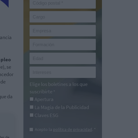
vancia
pleo
), se
encedor
 de
Elige los boletines a los que
suscribirte
*
que da
Apertura
La Magia de la Publicidad
Claves ESG
Acepto la
política de privacidad
. *
tes de