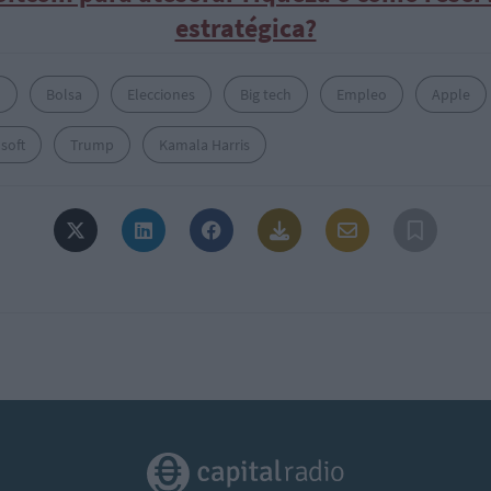
estratégica?
U
Bolsa
Elecciones
Big tech
Empleo
Apple
soft
Trump
Kamala Harris