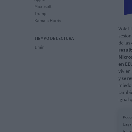
Microsoft
Trump
Kamala Harris
Volati
sesion
TIEMPO DE LECTURA
de las
1 min
resul
Micro
en EE
vivien 
y se r
miedo 
tambié
igual 
Podca
Llega
trime