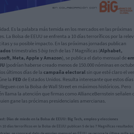
lidad. Es la palabra más temida en los mercados en las próximas
es. La Bolsa de EEUU se enfrenta a 10 días terroríficos por la rele
 citas y su posible impacto. En las próximas jornadas publican
tados
trimestrales 5
big tech
de las 7 Magníficas (
Alphabet,
sosft, Meta, Apple y Amazon
), se publica el dato mensual de
em
UU
(podrían haberse creado menos de 150.000 nóminas en octubre
los últimos días de la
campaña electoral
sin que esté claro el v
eúne la
FED
de Estados Unidos. Resulta interesante que estos días
lleguen con la Bolsa de Wall Street en máximos históricos. Pero
n llama la atención que firmas como AllianceBernstein señalen 
quien gane las prócimas presidenciales amercianas.
st: Días de miedo en la Bolsa de EEUU: Big Tech, empleo y elecciones
n 10 días terroríficos en la Bolsa de EEUU: publican 5 de las 7 Magníficas resultados
strales, se conoce el dato de empleo mensual en EEUU, se recorre la última milla an