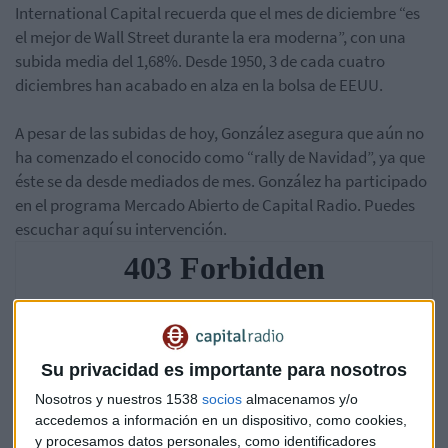
International Capital recuerda que el mes de diciembre “es
el mejor de Wall Street durante la era moderna”, con una
subida media del 1,68%. Desde 1950, 3 de cada cuatro
diciembres han acabado en alza en la bolsa de EEUU.
A pesar de las subidas de hoy, González asegura que aún no
ha comenzado el conocido como “rally de Navidad”, ya que
éste se da desde mediados de mes. González ha participado
en el programa Mercado Abierto de Capital Radio. Puedes
escuchar aquí su intervención.
Su privacidad es importante para nosotros
Nosotros y nuestros 1538
socios
almacenamos y/o
accedemos a información en un dispositivo, como cookies,
y procesamos datos personales, como identificadores