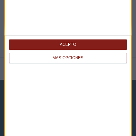
@CAPITALRADIOB
ACEPTO
MÁS OPCIONES
NOTICIAS RELACIONADAS
Capital Radio
Noticias