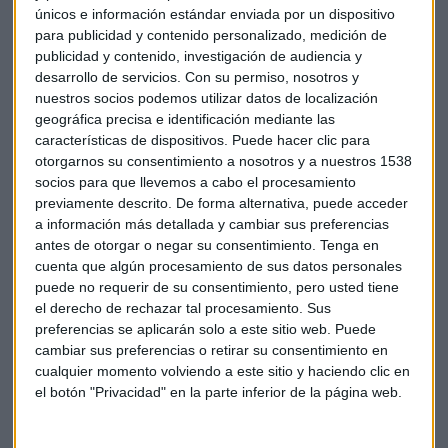
únicos e información estándar enviada por un dispositivo
para publicidad y contenido personalizado, medición de
publicidad y contenido, investigación de audiencia y
desarrollo de servicios.
Con su permiso, nosotros y
nuestros socios podemos utilizar datos de localización
geográfica precisa e identificación mediante las
características de dispositivos. Puede hacer clic para
En general, Wall Street suele comportarse bien la primera
otorgarnos su consentimiento a nosotros y a nuestros 1538
semana de diciembre y la segunda tiende a registrar caídas.
socios para que llevemos a cabo el procesamiento
Una vez que pasa llegamos a la segunda mitad del mes, a
previamente descrito. De forma alternativa, puede acceder
partir del 18 de diciembre, aproximadamente, dominan las
a información más detallada y cambiar sus preferencias
subidas del ‘rally navideño’.
antes de otorgar o negar su consentimiento.
Tenga en
cuenta que algún procesamiento de sus datos personales
puede no requerir de su consentimiento, pero usted tiene
Aunque las perspectivas de cara a diciembre son buenas,
el derecho de rechazar tal procesamiento. Sus
Ricardo González advierte de que a largo plazo las bolsas
preferencias se aplicarán solo a este sitio web. Puede
aún no dibujan un escenario muy positivo: “hay que ser
cambiar sus preferencias o retirar su consentimiento en
cautos hasta que veamos síntomas evidentes de una mejor
cualquier momento volviendo a este sitio y haciendo clic en
estructura en el mercado”.
el botón "Privacidad" en la parte inferior de la página web.
Bolsa
Wall Street
Mercados
Análisis