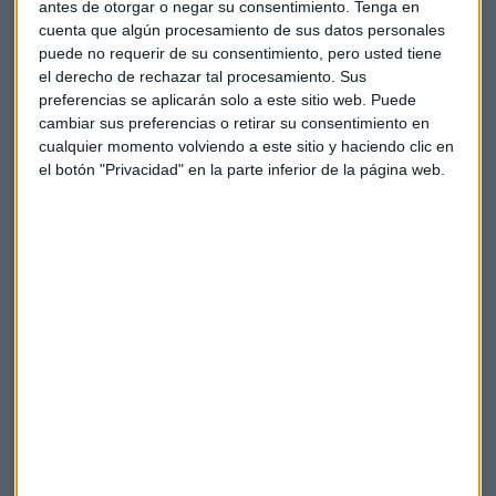
antes de otorgar o negar su consentimiento.
Tenga en
cuenta que algún procesamiento de sus datos personales
Pero, añade, "
estamos neutrales en la banca
porque han
puede no requerir de su consentimiento, pero usted tiene
pasado de una fase de cotizar en positivo a otra
el derecho de rechazar tal procesamiento. Sus
caracterizada por el incremento de la mora y las
preferencias se aplicarán solo a este sitio web. Puede
dificultades de acceso al crédito".
cambiar sus preferencias o retirar su consentimiento en
cualquier momento volviendo a este sitio y haciendo clic en
En
largo
, Pablo García apunta al
sector petrolero
y al
el botón "Privacidad" en la parte inferior de la página web.
sector de metales y minas
. Aun así, apuesta por un
carácter "amarrategui" en la inversión
de cara a los
próximos meses, por lo que puede pasar dentro del sector
energético.