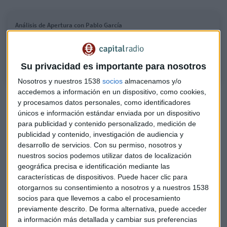
Análisis de Apertura con Pablo García
Examinamos cómo despiertan las bolsas europeas con Pablo García,
director de Divacons-Alphavalue.
Su privacidad es importante para nosotros
Nosotros y nuestros 1538
socios
almacenamos y/o
accedemos a información en un dispositivo, como cookies,
Carácter "amarrategui"
y procesamos datos personales, como identificadores
únicos e información estándar enviada por un dispositivo
Dentro de la gestión de las carteras de Divacons-Alphavalue,
para publicidad y contenido personalizado, medición de
Pablo García señala que, en estos momentos, prefieren
publicidad y contenido, investigación de audiencia y
"
perfiles más equilibrados
en un contexto que va a
desarrollo de servicios.
Con su permiso, nosotros y
complicarse, algo que no podremos apreciar en los bancos".
nuestros socios podemos utilizar datos de localización
geográfica precisa e identificación mediante las
De hecho, pese a la cotización en verde que presenta el
características de dispositivos. Puede hacer clic para
BBVA
en esta mañana de viernes, García subraya que no es
otorgarnos su consentimiento a nosotros y a nuestros 1538
su momento "aunque no está especialmente cara". Entre los
socios para que llevemos a cabo el procesamiento
previamente descrito. De forma alternativa, puede acceder
grandes bancos españoles, le encaja
Santander
por estar
a información más detallada y cambiar sus preferencias
más diversificado.