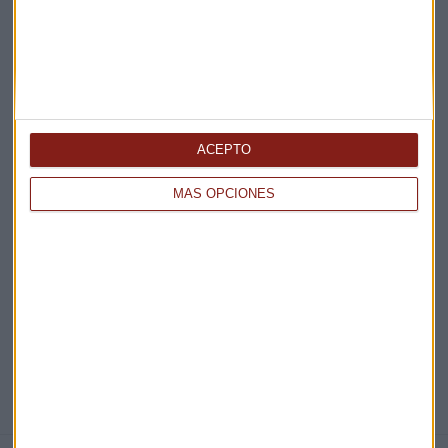
Claves ESG
Acepto la
política de privacidad
. *
¡Suscribirme!
ACEPTO
MÁS OPCIONES
EN DIRECTO
@CAPITALRADIOB