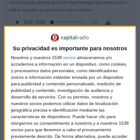
Carlos Doblado, analista de Zacher Asset Management, destaca cómo
está el mercado y en qué valores estar invertidos.
Valores protagonistas
Su privacidad es importante para nosotros
La mayor subida de la jornada es para
Repsol
, que se anota
Nosotros y nuestros 1538
socios
almacenamos y/o
un 0,91%. Le sigue
Sacyr
, con un positivo del 0,46%
accedemos a información en un dispositivo, como cookies,
mientras que
Santander
gana un 0,12%. Del lado contrario
y procesamos datos personales, como identificadores
tenemos a
Colonial
, que cede un 4,74%,
Ferrovial
, que se
únicos e información estándar enviada por un dispositivo
deja un 3,16% y
Sabadell
, que pierde un 2,86%.
para publicidad y contenido personalizado, medición de
publicidad y contenido, investigación de audiencia y
¿Entrar ahora en Ferrovial?
desarrollo de servicios.
Con su permiso, nosotros y
nuestros socios podemos utilizar datos de localización
¿Es una buena idea incorporarse a
Ferrovial
tras la caída?
geográfica precisa e identificación mediante las
Dice que la tendencia acompaña pero no es el momento
características de dispositivos. Puede hacer clic para
adecuado de entrada, a pesar de las últimas correcciones.
otorgarnos su consentimiento a nosotros y a nuestros 1538
"Puedo extender mi comentario de Ferrovial a
Google
",
socios para que llevemos a cabo el procesamiento
comenta Doblado y añade:
"Es un mantener"
.
previamente descrito. De forma alternativa, puede acceder