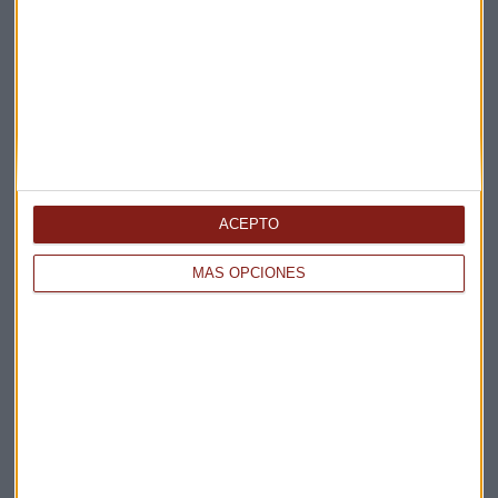
Elige los boletines a los que suscribirte
*
Apertura
La Magia de la Publicidad
Claves ESG
Acepto la
política de privacidad
. *
ACEPTO
¡Suscribirme!
MÁS OPCIONES
EN DIRECTO
@CAPITALRADIOB