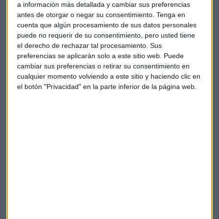
a información más detallada y cambiar sus preferencias
antes de otorgar o negar su consentimiento.
Tenga en
cuenta que algún procesamiento de sus datos personales
puede no requerir de su consentimiento, pero usted tiene
el derecho de rechazar tal procesamiento. Sus
preferencias se aplicarán solo a este sitio web. Puede
cambiar sus preferencias o retirar su consentimiento en
cualquier momento volviendo a este sitio y haciendo clic en
el botón "Privacidad" en la parte inferior de la página web.
¿Dónde es buen momento para tomar
posiciones ahora?
Álvaro Blasco, director de atlCapital, saca
conclusiones de las caídas del banco Sabadell y
analiza los títulos de Grifols, Repsol y CAF, entre
otros
Capital Radio
/ 2024-02-01