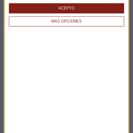
ACEPTO
MÁS OPCIONES
Elige los boletines a los que suscribirte
*
Apertura
La Magia de la Publicidad
Claves ESG
Acepto la
política de privacidad
. *
¡Suscribirme!