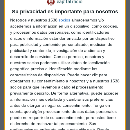
Su privacidad es importante para nosotros
Tres escenarios para la cumbre Trump-Xi
Nosotros y nuestros 1538
socios
almacenamos y/o
Jinping
accedemos a información en un dispositivo, como cookies,
y procesamos datos personales, como identificadores
A pesar de las tensiones internacionales, los resultados
únicos e información estándar enviada por un dispositivo
empresariales muestran un
panorama excepcional
. "Ya
para publicidad y contenido personalizado, medición de
más del 84% con publicados con beneficios superiores a lo
publicidad y contenido, investigación de audiencia y
esperado, crecimiento de beneficios del 28%. Es decir, la
desarrollo de servicios.
Con su permiso, nosotros y
verdad es que es una barbaridad", explica Oyaga. Sin
nuestros socios podemos utilizar datos de localización
geográfica precisa e identificación mediante las
embargo, advierte que "habrá que ver el siguiente trimestre
características de dispositivos. Puede hacer clic para
que es la base comparable, es más difícil".
otorgarnos su consentimiento a nosotros y a nuestros 1538
socios para que llevemos a cabo el procesamiento
El experto destaca que la cumbre bilateral representa un
previamente descrito. De forma alternativa, puede acceder
cambio significativo
: "Hemos pasado de la cumbre del G-
a información más detallada y cambiar sus preferencias
20, que realmente no eran 20, eran dos, Estados Unidos a ver
antes de otorgar o negar su consentimiento.
Tenga en
cómo compraba, cómo le compraba la deuda a China y
cuenta que algún procesamiento de sus datos personales
China a ver cómo le vendía Estados Unidos. Pues ya pasa a
puede no requerir de su consentimiento, pero usted tiene
ser una cumbre bilateral".
el derecho de rechazar tal procesamiento. Sus
preferencias se aplicarán solo a este sitio web. Puede