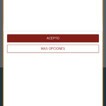
@CAPITALRADIOB
ACEPTO
MÁS OPCIONES
NOTICIAS RELACIONADAS
Capital Radio