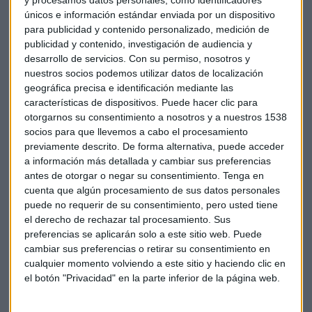
y procesamos datos personales, como identificadores
sostenibles con este precio del crudo en los próximos años.
únicos e información estándar enviada por un dispositivo
Una duda que se plantea Josep Prats, gestor de Abante
para publicidad y contenido personalizado, medición de
Asesores
publicidad y contenido, investigación de audiencia y
desarrollo de servicios.
Con su permiso, nosotros y
nuestros socios podemos utilizar datos de localización
geográfica precisa e identificación mediante las
características de dispositivos. Puede hacer clic para
otorgarnos su consentimiento a nosotros y a nuestros 1538
socios para que llevemos a cabo el procesamiento
La acción de Repsol ha dado bandazos a lo largo de la
previamente descrito. De forma alternativa, puede acceder
jornada: comenzó subiendo para luego cerrar en negativo.
a información más detallada y cambiar sus preferencias
Según los expertos, esto se debe después de producirse
antes de otorgar o negar su consentimiento.
Tenga en
fuertes subidas en estas dos últimas semanas. Buena parte
cuenta que algún procesamiento de sus datos personales
de esas subidas estaban motivadas por inversores que se
puede no requerir de su consentimiento, pero usted tiene
habían posicionado de cara al Plan Estratégico de Repsol y
el derecho de rechazar tal procesamiento. Sus
es que cuando las compañías presentan un plan estratégico
preferencias se aplicarán solo a este sitio web. Puede
cambiar sus preferencias o retirar su consentimiento en
"lo hacen para agradar al mercado". No ha sido el caso,
cualquier momento volviendo a este sitio y haciendo clic en
porque después de conocer los detalle del plan, los
el botón "Privacidad" en la parte inferior de la página web.
inversores finalmente han decidido tomar beneficios.