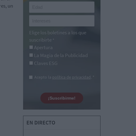
res, un
Elige los boletines a los que
suscribirte
*
Apertura
La Magia de la Publicidad
Claves ESG
Acepto la
política de privacidad
. *
¡Suscribirme!
EN DIRECTO