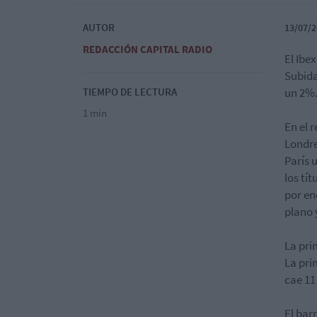
AUTOR
13/07/2
REDACCIÓN CAPITAL RADIO
El Ibe
Subida
TIEMPO DE LECTURA
un 2%.
1 min
En el 
Londre
París 
los tí
por en
plano 
La pri
La pri
cae 11
El bar