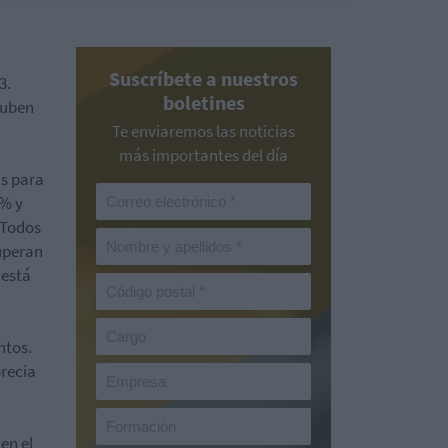
Suscríbete a nuestros
3.
boletines
suben
Te enviaremos las noticias
más importantes del día
as para
4% y
 Todos
cuperan
 está
ntos.
Grecia
en el