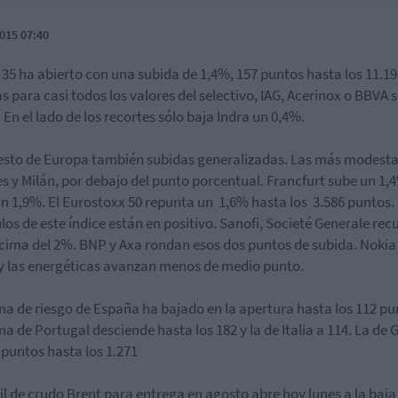
015 07:40
x 35 ha abierto con una subida de 1,4%, 157 puntos hasta los 11.19
s para casi todos los valores del selectivo, IAG, Acerinox o BBVA 
 En el lado de los recortes sólo baja Indra un 0,4%.
resto de Europa también subidas generalizadas. Las más modest
s y Milán, por debajo del punto porcentual. Francfurt sube un 1,
un 1,9%. El Eurostoxx 50 repunta un 1,6% hasta los 3.586 puntos.
tulos de este índice están en positivo. Sanofi, Societé Generale re
cima del 2%. BNP y Axa rondan esos dos puntos de subida. Nokia
y las energéticas avanzan menos de medio punto.
ma de riesgo de España ha bajado en la apertura hasta los 112 pu
ma de Portugal desciende hasta los 182 y la de Italia a 114. La de 
 puntos hasta los 1.271
ril de crudo Brent para entrega en agosto abre hoy lunes a la baja 