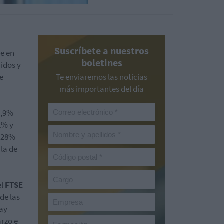
Suscríbete a nuestros
se en
boletines
nidos y
te
Te enviaremos las noticias
más importantes del día
2,9%
2% y
3,28%
 la de
el
FTSE
 de las
May
arzo e