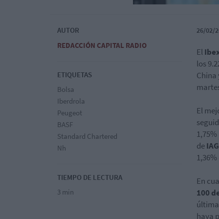
AUTOR
26/02/2
REDACCIÓN CAPITAL RADIO
El
Ibex
los 9.
ETIQUETAS
China 
marte
Bolsa
Iberdrola
El mej
Peugeot
segui
BASF
1,75% 
Standard Chartered
de
IAG
Nh
1,36%
TIEMPO DE LECTURA
En cua
3 min
100 d
última
haya p