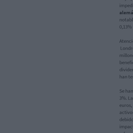
impedi
alem
notabl
0,13% 
Atenci
Londre
millon
benefi
divide
han te
Se han
3%. La
euros,
activo
debido
impact