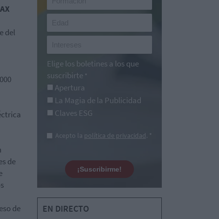
AX
e del
Elige los boletines a los que
suscribirte
*
.000
Apertura
La Magia de la Publicidad
Claves ESG
éctrica
Acepto la
política de privacidad
. *
n
es de
¡Suscribirme!
e
os
eso de
EN DIRECTO