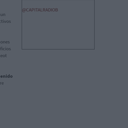
@CAPITALRADIOB
 un
ctivos
iones
ficios
geot
tenido
re