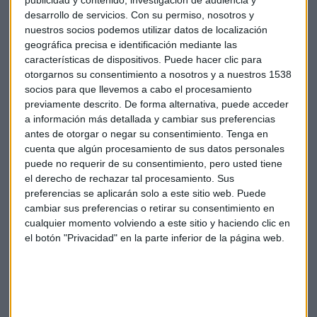
desarrollo de servicios.
Con su permiso, nosotros y
Con la vista puesta en la reunión de tipos de interés de la
nuestros socios podemos utilizar datos de localización
Reserva Federal, Milán ha perdido un 1% y ha encabezado
geográfica precisa e identificación mediante las
las caídas generalizadas entre las principales plazas de
características de dispositivos. Puede hacer clic para
Europa. París ha caído un 0,7%, en tanto que París y Londres
otorgarnos su consentimiento a nosotros y a nuestros 1538
socios para que llevemos a cabo el procesamiento
un 0,3%. El euro, por su parte, se intercambiaba por 1,1309
previamente descrito. De forma alternativa, puede acceder
dólares al cierre de sesión.
a información más detallada y cambiar sus preferencias
antes de otorgar o negar su consentimiento.
Tenga en
En el mercado de deuda pública, la prima de riesgo
cuenta que algún procesamiento de sus datos personales
española se mantenía estable en los 147 puntos básicos, con
puede no requerir de su consentimiento, pero usted tiene
los inversores pendientes de las elecciones catalanas, que se
el derecho de rechazar tal procesamiento. Sus
celebrarán el próximo 27 de septiembre.
preferencias se aplicarán solo a este sitio web. Puede
cambiar sus preferencias o retirar su consentimiento en
cualquier momento volviendo a este sitio y haciendo clic en
el botón "Privacidad" en la parte inferior de la página web.
Suscríbete a nuestros boletines
Te enviaremos las noticias más importantes del día