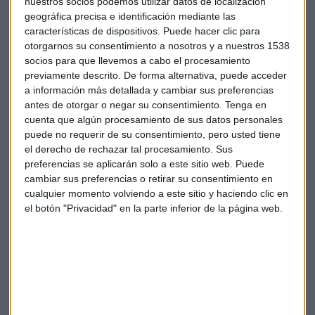
nuestros socios podemos utilizar datos de localización
cercano o en zara.com, lo que facilita el proceso de compra.
geográfica precisa e identificación mediante las
El mismo pago en caja de los artículos también se beneficia
características de dispositivos. Puede hacer clic para
otorgarnos su consentimiento a nosotros y a nuestros 1538
de esta tecnología, ya que el sistema RFID está integrado
socios para que llevemos a cabo el procesamiento
con la caja. Los datos guardados en la etiqueta de la prenda
previamente descrito. De forma alternativa, puede acceder
son eliminados durante el escaneado del código de barras,
a información más detallada y cambiar sus preferencias
para proteger la privacidad de los consumidores.
antes de otorgar o negar su consentimiento.
Tenga en
cuenta que algún procesamiento de sus datos personales
puede no requerir de su consentimiento, pero usted tiene
el derecho de rechazar tal procesamiento. Sus
preferencias se aplicarán solo a este sitio web. Puede
cambiar sus preferencias o retirar su consentimiento en
cualquier momento volviendo a este sitio y haciendo clic en
Suscríbete a nuestros boletines
el botón "Privacidad" en la parte inferior de la página web.
Te enviaremos las noticias más importantes del día