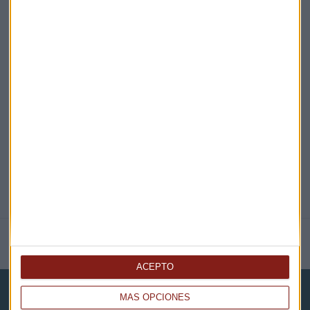
¡Suscribirme!
EN DIRECTO
@CAPITALRADIOB
NOTICIAS RELACIONADAS
ACEPTO
MÁS OPCIONES