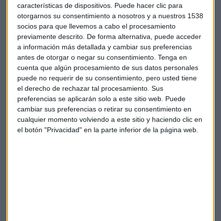
características de dispositivos. Puede hacer clic para
teniendo buena gestión y una diversidad geográfica muy
otorgarnos su consentimiento a nosotros y a nuestros 1538
oportuna. El analista remarca que "habría que tener
socios para que llevemos a cabo el procesamiento
paciencia". En cuanto a
Mapfre,
está en un momento
previamente descrito. De forma alternativa, puede acceder
interesante. Blasco piensa que hay que tener confianza en la
a información más detallada y cambiar sus preferencias
compañía. El objetivo es el 2,30 que debería alcanzar estos
antes de otorgar o negar su consentimiento.
Tenga en
meses.
cuenta que algún procesamiento de sus datos personales
puede no requerir de su consentimiento, pero usted tiene
Bankinter
. La entidad ahora mismo sigue con un
el derecho de rechazar tal procesamiento. Sus
crecimiento significativo. El analista cree que hay que estar.
preferencias se aplicarán solo a este sitio web. Puede
cambiar sus preferencias o retirar su consentimiento en
Blasco también opina que éste debería ser un buen ejercicio
cualquier momento volviendo a este sitio y haciendo clic en
para las entidades financieras. "Tiene muy buen recorrido
el botón "Privacidad" en la parte inferior de la página web.
de futuro".
Amadeus
está en un proceso de intentar volver a una
normalidad, tras la sexta ola de Ómicron. Poco a poco
estará más normalizado y tiene por delante un crecimiento
significativo. Es una compañía que ha recuperado mucho
camino desde sus mínimos y cada vez es más ambicioso.
Blasco considera que por la actividad que esperamos en el