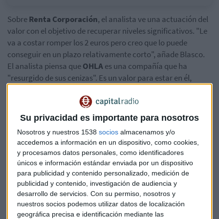
Sobre
Renta Corporación
, el analista ve una actuación del
valor con el objetivo de recuperar niveles significativos. "Le
va a costar romper los 2 euros pero creo que lo puede
conseguir en un plazo relativamente corto", añade Blasco.
El analista piensa que
OHLA
es una compañía que ha
"resurgido de sus cenizas". Es un valor para estar en él,
aunque es volátil.
"El
Banco Santander
, en principio, tiene que seguir
Su privacidad es importante para nosotros
subiendo", opina Blasco. Es una de las entidades a tener en
Nosotros y nuestros 1538
socios
almacenamos y/o
cartera, sus inversiones a lo largo del mundo son positivas.
accedemos a información en un dispositivo, como cookies,
Además, su situación en Estados Unidos lo hace muy
y procesamos datos personales, como identificadores
interesante, en un mercado donde la subida de tipos le
únicos e información estándar enviada por un dispositivo
permitirá mejorar.
para publicidad y contenido personalizado, medición de
publicidad y contenido, investigación de audiencia y
Álvaro Blasco entiende que haya cierto desconcierto con
desarrollo de servicios.
Con su permiso, nosotros y
ACS
, sin embargo, cree que tiene todos los elementos para
nuestros socios podemos utilizar datos de localización
mostrar su fortaleza en los mercados. La compañía sigue
geográfica precisa e identificación mediante las