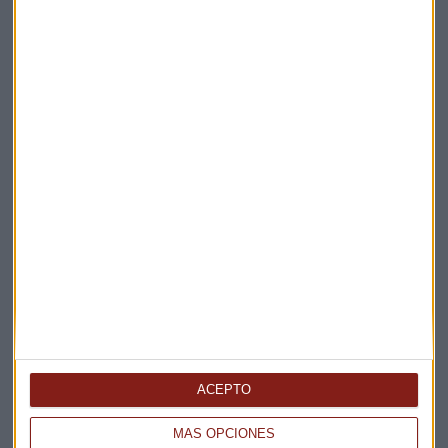
Elige los boletines a los que suscribirte
*
Apertura
La Magia de la Publicidad
Claves ESG
ACEPTO
Acepto la
política de privacidad
. *
MÁS OPCIONES