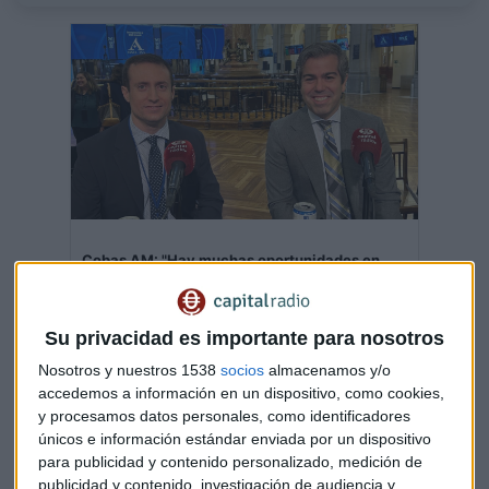
Cobas AM: "Hay muchas oportunidades en
2025 con empresas saneadas"
Conocemos el trabajo de value investing del equipo
de inversión de Cobas con Juan Cantus y Carlos
González bajo la dirección de Paramés
Su privacidad es importante para nosotros
Capital Radio
/ 2024-12-10
Nosotros y nuestros 1538
socios
almacenamos y/o
accedemos a información en un dispositivo, como cookies,
Los ETF, un vehículo eficiente de
y procesamos datos personales, como identificadores
inversión con WisdomTree
únicos e información estándar enviada por un dispositivo
para publicidad y contenido personalizado, medición de
publicidad y contenido, investigación de audiencia y