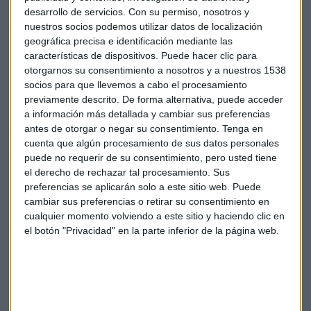
desarrollo de servicios.
Con su permiso, nosotros y
nuestros socios podemos utilizar datos de localización
geográfica precisa e identificación mediante las
características de dispositivos. Puede hacer clic para
otorgarnos su consentimiento a nosotros y a nuestros 1538
socios para que llevemos a cabo el procesamiento
previamente descrito. De forma alternativa, puede acceder
a información más detallada y cambiar sus preferencias
antes de otorgar o negar su consentimiento.
Tenga en
cuenta que algún procesamiento de sus datos personales
puede no requerir de su consentimiento, pero usted tiene
La edad de oro de Bitcóin, ¿será reserva
estratégica en USA?
el derecho de rechazar tal procesamiento. Sus
Trump responde con "sí, creo que sí" cuando se le
preferencias se aplicarán solo a este sitio web. Puede
pregunta si hará una reserva estratégica con Bitcóin;
cambiar sus preferencias o retirar su consentimiento en
la crypto en máximo histórico en 107.000
cualquier momento volviendo a este sitio y haciendo clic en
Capital Radio
/ 2024-12-17
el botón "Privacidad" en la parte inferior de la página web.
¿Qué hará la Bolsa en 2025? Esta es la
alerta de Iturralde