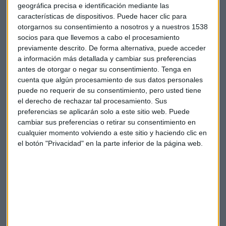
geográfica precisa e identificación mediante las
características de dispositivos. Puede hacer clic para
otorgarnos su consentimiento a nosotros y a nuestros 1538
socios para que llevemos a cabo el procesamiento
previamente descrito. De forma alternativa, puede acceder
a información más detallada y cambiar sus preferencias
antes de otorgar o negar su consentimiento.
Tenga en
cuenta que algún procesamiento de sus datos personales
puede no requerir de su consentimiento, pero usted tiene
el derecho de rechazar tal procesamiento. Sus
preferencias se aplicarán solo a este sitio web. Puede
cambiar sus preferencias o retirar su consentimiento en
Sobre la alemana
Bayer,
Blasco señala que está en un
cualquier momento volviendo a este sitio y haciendo clic en
momento bueno desde el punto de vista fundamental, pero
el botón "Privacidad" en la parte inferior de la página web.
siguen pesando las cuestiones legales sin resolver en EEUU y
no espera subidas significativas en sus acciones.
La estadounidense
Nike
“está pasando un momento
complicado en su actividad”, pero la nueva dirección podría
dar una vuelta al negocio. Aun así espera volatilidad y tiene
cierto riesgo ahora mismo, apunta.