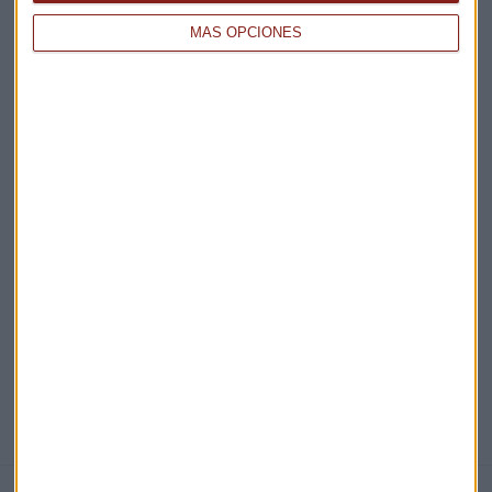
MÁS OPCIONES
Acepto la
política de privacidad
. *
¡Suscribirme!
EN DIRECTO
@CAPITALRADIOB