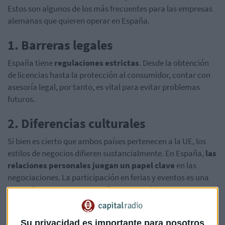
Estos son algunos de los más frecuentes para las empresas
alemanas que quieren operar en España.
1. Barreras legales
España tiene
regulaciones estrictas
. Desde la obtención
de licencias hasta la protección al consumidor, contar con
asesoría legal, por tanto, es vital para evitar problemas
futuros.
2. Diferencias culturales
Si bien es cierto que ambos países pertenecen a la UE, los
estilos de negocios difieren sustancialmente. En España,
las
relaciones personales juegan un papel clave
en las
negociaciones. La participación en ferias y eventos es una
buena forma de generar confianza y establecer contactos.
3. Preferencias del consumidor
Su privacidad es importante para nosotros