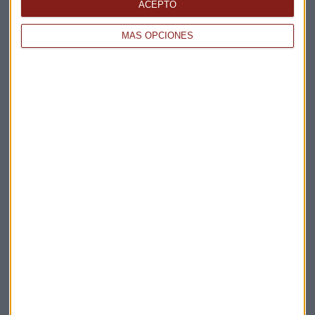
ACEPTO
Capital Radio
MÁS OPCIONES
Estrategias
Mercado
Suscríbete a nuestros boletines
Te enviaremos las noticias más importantes del día