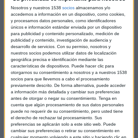
español
Nosotros y nuestros 1538
socios
almacenamos y/o
Los españoles valoran mucho
la cercanía y la
accedemos a información en un dispositivo, como cookies,
y procesamos datos personales, como identificadores
personalización
en las marcas. Adaptar la comunicación y
únicos e información estándar enviada por un dispositivo
ofrecer experiencias alineadas con sus hábitos de consumo
para publicidad y contenido personalizado, medición de
tiene una gran importancia.
publicidad y contenido, investigación de audiencia y
desarrollo de servicios.
Con su permiso, nosotros y
ASPECTOS LEGALES Y
nuestros socios podemos utilizar datos de localización
BUROCRÁTICOS CLAVE
geográfica precisa e identificación mediante las
características de dispositivos. Puede hacer clic para
otorgarnos su consentimiento a nosotros y a nuestros 1538
Para operar en España, es imprescindible cumplir con
socios para que llevemos a cabo el procesamiento
previamente descrito. De forma alternativa, puede acceder
ciertos
requisitos administrativos y fiscales
, como los
a información más detallada y cambiar sus preferencias
siguientes que se presentan seguidamente.
antes de otorgar o negar su consentimiento.
Tenga en
cuenta que algún procesamiento de sus datos personales
1. Registro y constitución de la
puede no requerir de su consentimiento, pero usted tiene
empresa
el derecho de rechazar tal procesamiento. Sus
preferencias se aplicarán solo a este sitio web. Puede
Es obligatorio inscribirse en el Registro Mercantil y obtener
cambiar sus preferencias o retirar su consentimiento en
un Número de Identificación de Extranjero (NIE) si hay
cualquier momento volviendo a este sitio y haciendo clic en