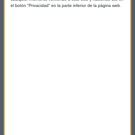
el botón "Privacidad" en la parte inferior de la página web.
socios extranjeros.
2. Fiscalidad y tributos
Es importante conocer el régimen fiscal español, que
incluye el Impuesto sobre Sociedades, el IVA y las
cotizaciones a la Seguridad Social para empleados.
3. Normativas específicas
Según el sector, pueden aplicarse regulaciones sobre
licencias, protección de datos o normativas
medioambientales.
MARKETING Y VISIBILIDAD PARA
NUEVOS NEGOCIOS
Una vez que se ha investigado el mercado y se han cumplido