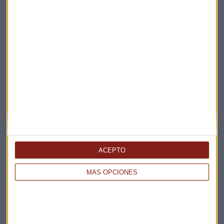
Te enviaremos las noticias más importantes del día
ACEPTO
MÁS OPCIONES
Elige los boletines a los que suscribirte
*
Apertura