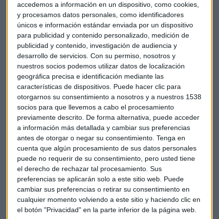
accedemos a información en un dispositivo, como cookies,
de más de 1.000 millones de euros?
y procesamos datos personales, como identificadores
Para averiguarlo Expediente Abierto ha medido la
únicos e información estándar enviada por un dispositivo
para publicidad y contenido personalizado, medición de
volatilidad de estos valores en el útltimo año. Esto es la
publicidad y contenido, investigación de audiencia y
rapidez y la magnitud con la que cambian los precios de una
desarrollo de servicios.
Con su permiso, nosotros y
acción en ese tiempo. Si nos metemos en términos técnicos,
nuestros socios podemos utilizar datos de localización
la
volatilidad mide la variación del precio de ese valor
geográfica precisa e identificación mediante las
con respecto a su media
.
características de dispositivos. Puede hacer clic para
otorgarnos su consentimiento a nosotros y a nuestros 1538
A más volatilidad, más probabilidades de ganar (y perder)
socios para que llevemos a cabo el procesamiento
más dinero. Es ahí donde va el dinero especulativo porque
previamente descrito. De forma alternativa, puede acceder
a información más detallada y cambiar sus preferencias
puede generar más dinero que en un valor menos volátil y,
antes de otorgar o negar su consentimiento.
Tenga en
por tanto, más estable en su precio.
cuenta que algún procesamiento de sus datos personales
puede no requerir de su consentimiento, pero usted tiene
En primer lugar, Expediente Abierto ha analizado la
el derecho de rechazar tal procesamiento. Sus
volatilidad de las 33 empresas del Ibex que valen más de
preferencias se aplicarán solo a este sitio web. Puede
1.000 millones de euros y, por tanto, se les aplicará la tasa
cambiar sus preferencias o retirar su consentimiento en
Tobin. Son todas menos Meliá y Ence.
cualquier momento volviendo a este sitio y haciendo clic en
el botón "Privacidad" en la parte inferior de la página web.