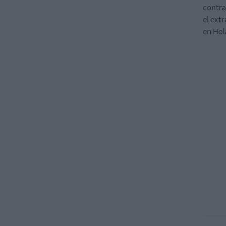
contra
el ext
en Hol