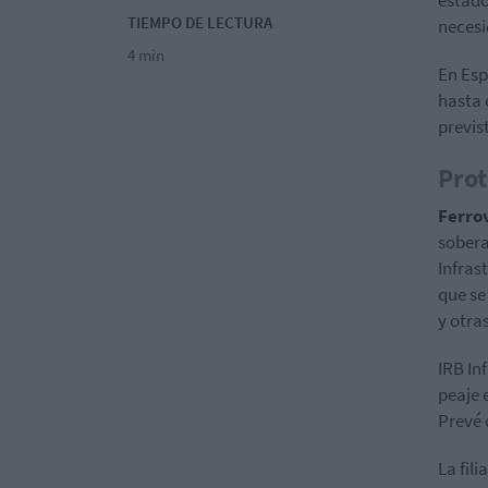
estado
TIEMPO DE LECTURA
necesi
4 min
En Esp
hasta 
previs
Prot
Ferrov
sobera
Infras
que se
y otra
IRB In
peaje 
Prevé q
La fili