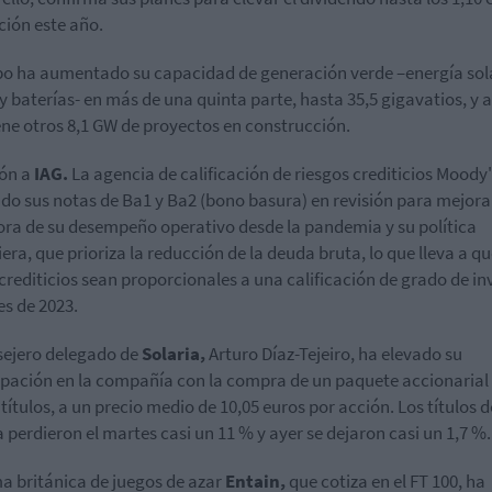
ción este año.
po ha aumentado su capacidad de generación verde –energía sol
 y baterías- en más de una quinta parte, hasta 35,5 gigavatios, y 
ene otros 8,1 GW de proyectos en construcción.
ión a
IAG.
La agencia de calificación de riesgos crediticios Moody
do sus notas de Ba1 y Ba2 (bono basura) en revisión para mejora.
ora de su desempeño operativo desde la pandemia y su política
iera, que prioriza la reducción de la deuda bruta, lo que lleva a qu
 crediticios sean proporcionales a una calificación de grado de in
es de 2023.
sejero delegado de
Solaria,
Arturo Díaz-Tejeiro, ha elevado su
ipación en la compañía con la compra de un paquete accionarial
 títulos, a un precio medio de 10,05 euros por acción. Los títulos d
a perdieron el martes casi un 11 % y ayer se dejaron casi un 1,7 %.
ma británica de juegos de azar
Entain
,
que cotiza en el FT 100, ha