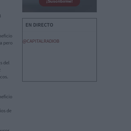
¡Suscribirme!
3
EN DIRECTO
eficio
@CAPITALRADIOB
ia pero
s del
z
cos.
eficio
ios de
euros