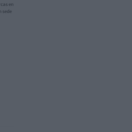
rcas en
n sede