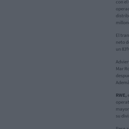
con el
operac
distri
millon
El tra
neto d
un 83%
Advier
Mar Ro
despué
Además
RWE,
e
operat
mayori
su div
Pese a