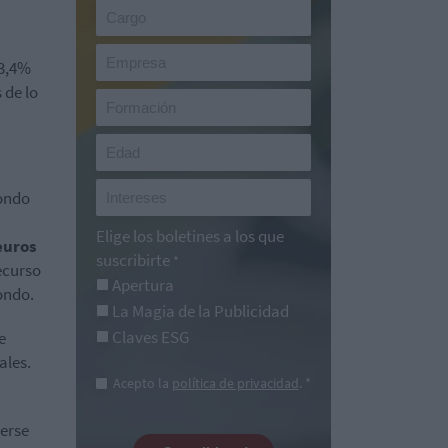
 3,4%
 de lo
fondo
Elige los boletines a los que
euros
suscribirte
*
ecurso
Apertura
ondo.
La Magia de la Publicidad
Claves ESG
e
ales.
Acepto la
política de privacidad
. *
cerse