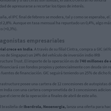
unidense y si las cifras son sólidas, el banco central no tendría
dad de apresurarse a recortar los tipos de interés.
aña, el IPC final de febrero se modera, tal y como se esperaba, el
el 2,8%. Aunque en tasa mensual ha repuntado un 0,4%, algo más
to (+0,3%).
agonistas empresariales
ial crece en India
. A través de su filial Cintra, compra a GIC (el 
no de Singapur) un 24% del vehículo de inversión indio IRB
tructure Trust. El importe de la operación es de
740 millones de 
 financiará con fondos propios y potencialmente con deuda sin r
s fuentes de financiación. GIC seguirá teniendo un 25% de dicho f
frastructure posee una cartera de 12 concesiones de autopistas d
en India con una cartera comprometida de 3 concesiones adicion
ue el cierre de la operación a finales de abril de este año.
al brasileña de
Iberdrola, Neoenergia,
lanza una oferta para ha