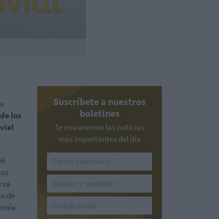
Suscríbete a nuestros
ra
boletines
de los
vial
Te enviaremos las noticias
más importantes del día
el
tos
erva
mo de
nomía