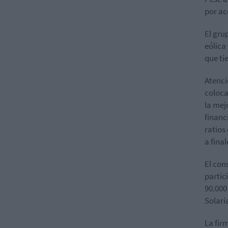
por ac
El gru
eólica
que ti
Atenc
coloca
la mej
financ
ratios
a final
El con
partic
90.000
Solari
La fir