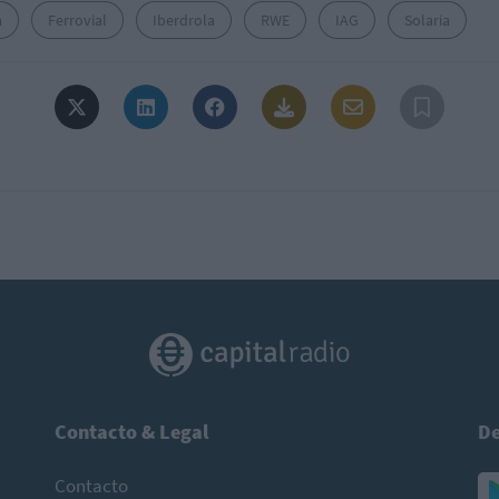
a
Ferrovial
Iberdrola
RWE
IAG
Solaria
Contacto & Legal
De
Contacto