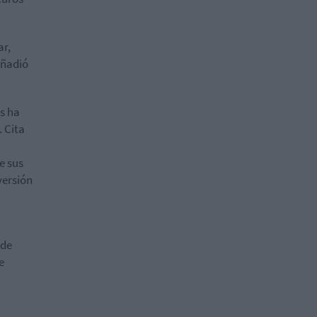
ar,
añadió
's ha
 Cita
e sus
versión
 de
e