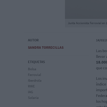
Junta Accionista Ferrovial en 
AUTOR
14/03/2
SANDRA TORRECILLAS
Las bo
llevar 
ETIQUETAS
18.00
que co
Bolsa
Ferrovial
Los in
Iberdrola
índice
RWE
import
IAG
Federa
Solaria
los ho