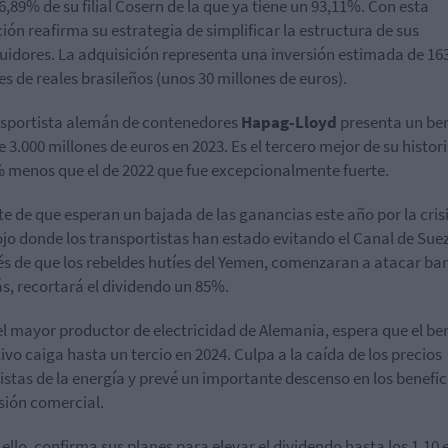
 6,89% de su filial Cosern de la que ya tiene un 93,11%. Con esta
ión reafirma su estrategia de simplificar la estructura de sus
buidores. La adquisición representa una inversión estimada de 16
es de reales brasileños (unos 30 millones de euros).
nsportista alemán de contenedores
Hapag-Lloyd
presenta un ben
e 3.000 millones de euros en 2023. Es el tercero mejor de su histor
 menos que el de 2022 que fue excepcionalmente fuerte.
te de que esperan un bajada de las ganancias este año por la crisi
jo donde los transportistas han estado evitando el Canal de Sue
s de que los rebeldes hutíes del Yemen,
comenzaran a atacar bar
, recortará el dividendo un 85%.
l mayor productor de electricidad de Alemania, espera que el ben
ivo caiga hasta un tercio en 2024. Culpa a la caída de los precios
stas de la energía y prevé un importante descenso en los benefic
isión comercial.
 ello, confirma sus planes para elevar el dividendo hasta los 1,10 