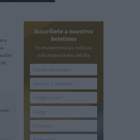
Suscríbete a nuestros
boletines
para
ha
Te enviaremos las noticias
ración
más importantes del día
cal
ionado