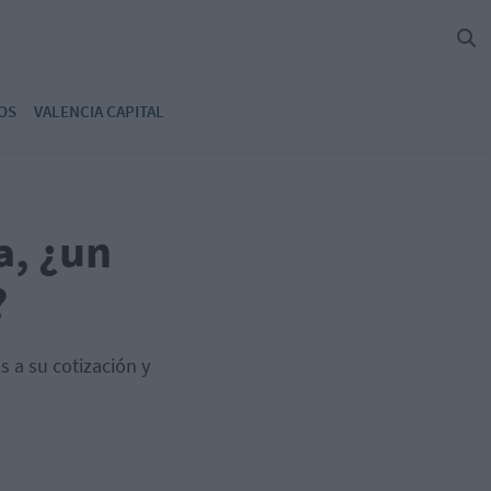
OS
VALENCIA CAPITAL
a, ¿un
?
 a su cotización y