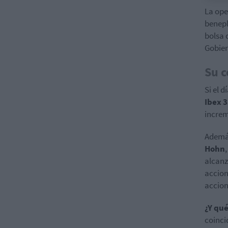
La ope
benepl
bolsa 
Gobier
Su c
Si el d
Ibex 
increm
Además
Hohn
alcanz
accion
accion
¿Y qué
coinci