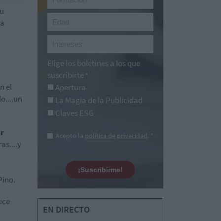
su
la
Elige los boletines a los que
suscribirte
*
n el
Apertura
o....un
La Magia de la Publicidad
Claves ESG
r
Acepto la
política de privacidad
. *
as....y
¡Suscribirme!
Pino.
ece
EN DIRECTO