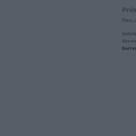
Pró
Pero, 
Instal
dos me
barras