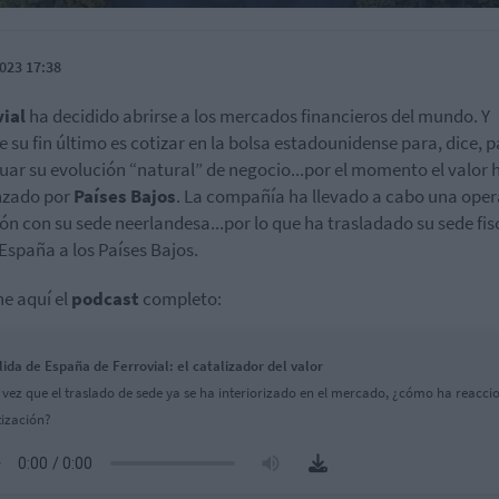
023 17:38
vial
ha decidido abrirse a los mercados financieros del mundo. Y
 su fin último es cotizar en la bolsa estadounidense para, dice, 
uar su evolución “natural” de negocio...por el momento el valor 
zado por
Países Bajos
. La compañía ha llevado a cabo una ope
ión con su sede neerlandesa...por lo que ha trasladado su sede fis
España a los Países Bajos.
e aquí el
podcast
completo:
lida de España de Ferrovial: el catalizador del valor
 vez que el traslado de sede ya se ha interiorizado en el mercado, ¿cómo ha reacc
tización?