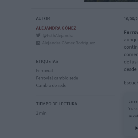
AUTOR
16/06/2
ALEJANDRA GÓMEZ
Ferro
@EsthAlejandra
aunque
Alejandra Gómez Rodríguez
contin
comen
ETIQUETAS
de fus
desde 
Ferrovial
Ferrovial cambio sede
Escuch
Cambio de sede
La sa
TIEMPO DE LECTURA
Y una
2 min
su co