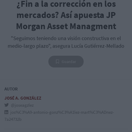
¿Fin a la corrección en los
mercados? Así apuesta JP
Morgan Asset Managment
"Seguimos teniendo una visión constructiva en el
medio-largo plazo", asegura Lucía Gutiérrez-Mellado
Guardar
AUTOR
JOSÉ A. GONZÁLEZ
@joseagzlez
jos%C3%A9-antonio-gonz%C3%A1lez-mart%C3%ADnez-
7a24732b