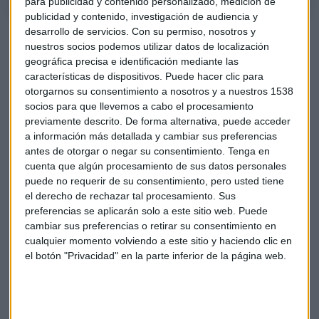
para publicidad y contenido personalizado, medición de
publicidad y contenido, investigación de audiencia y
desarrollo de servicios.
Con su permiso, nosotros y
Uno de los ingredientes de este caos puede ser la inflación
nuestros socios podemos utilizar datos de localización
que sigue disparada, aunque para los analistas de JP
geográfica precisa e identificación mediante las
Morgan
AM "nos tenemos que acostumbrar en los próximos
características de dispositivos. Puede hacer clic para
meses a tener una inflación más alta". No obstante, son
otorgarnos su consentimiento a nosotros y a nuestros 1538
optimistas, porque "en los próximos meses vamos a ver
socios para que llevemos a cabo el procesamiento
cómo se modera".
previamente descrito. De forma alternativa, puede acceder
a información más detallada y cambiar sus preferencias
antes de otorgar o negar su consentimiento.
Tenga en
cuenta que algún procesamiento de sus datos personales
puede no requerir de su consentimiento, pero usted tiene
el derecho de rechazar tal procesamiento. Sus
Corrección
JP Morgan AM
preferencias se aplicarán solo a este sitio web. Puede
cambiar sus preferencias o retirar su consentimiento en
JP Morgan Asset Managament
Inflación
cualquier momento volviendo a este sitio y haciendo clic en
el botón "Privacidad" en la parte inferior de la página web.