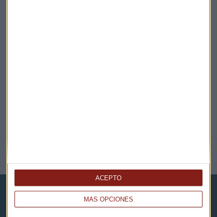
EN DIRECTO
@CAPITALRADIOB
NOTICIAS RELACIONADAS
ACEPTO
MÁS OPCIONES