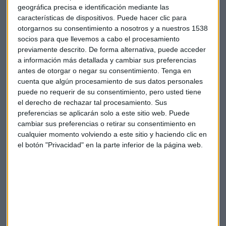
Tampoco han aguantado el tipo IAG (-0,77%), Gas Natural
geográfica precisa e identificación mediante las
(-0,49%), ArcelorMittal (-0,28%) y Meliá (-0,25%), entre otros.
características de dispositivos. Puede hacer clic para
otorgarnos su consentimiento a nosotros y a nuestros 1538
socios para que llevemos a cabo el procesamiento
Deuda
Ibex
Mercados
Día
Dax
previamente descrito. De forma alternativa, puede acceder
a información más detallada y cambiar sus preferencias
antes de otorgar o negar su consentimiento.
Tenga en
cuenta que algún procesamiento de sus datos personales
puede no requerir de su consentimiento, pero usted tiene
el derecho de rechazar tal procesamiento. Sus
preferencias se aplicarán solo a este sitio web. Puede
cambiar sus preferencias o retirar su consentimiento en
Suscríbete a nuestros boletines
cualquier momento volviendo a este sitio y haciendo clic en
Te enviaremos las noticias más importantes del día
el botón "Privacidad" en la parte inferior de la página web.