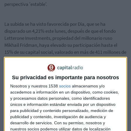
perspectiva 'estable'.
La subida se ha visto favorecida por Dia, que se ha
disparado un 4,21% este lunes, después de que el fondo
Letterone Investments, propiedad del millonario ruso
Mikhail Fridman, haya elevado su participación hasta el
15% de su capital social, valorado en más de 411 millones de
euros, y acordado hacerse con el 25% de la firma. El precio
de los títulos de la cadena de supermercados se ha elevado
hasta los 4,59 euros por acción.
Su privacidad es importante para nosotros
Nosotros y nuestros 1538
socios
almacenamos y/o
Por detrás, también con una fuerte subida, se ha situado
accedemos a información en un dispositivo, como cookies,
y procesamos datos personales, como identificadores
Siemens Gamesa, que se ha adjudicado varios contratos en
únicos e información estándar enviada por un dispositivo
India para el suministro de 326 megavatios (MW).
para publicidad y contenido personalizado, medición de
publicidad y contenido, investigación de audiencia y
Por el contrario, Mediaset ha acusado una caída del 1,43%
desarrollo de servicios.
Con su permiso, nosotros y
que le ha llevado a un precio de 9,34 euros por acción.
nuestros socios podemos utilizar datos de localización