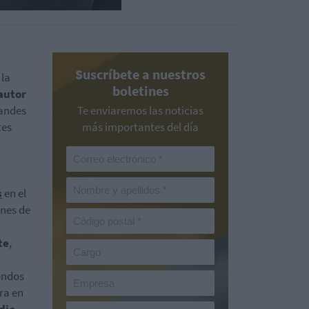
Suscríbete a nuestros
 la
boletines
 autor
randes
Te enviaremos las noticias
tes
más importantes del día
s
en el
ones de
te
,
ondos
era en