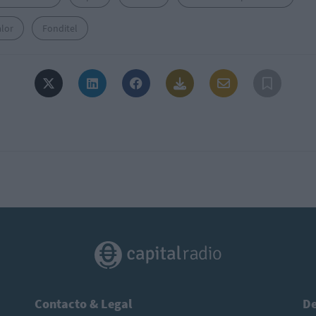
alor
Fonditel
Contacto & Legal
De