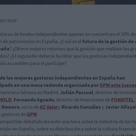
017 10:37
storas de fondos independientes apenas se concentran el 10% de
n de patrimonios en España. ¿Cuál es el
futuro de la gestión de
paña
? ¿Ofrece mejores retornos que la gestión que realizan las g
des? ¿El regulador debería facilitar que las gestoras independien
ás accesibles para el partícipe?
 de los mejores gestores independientes en España han
cipado en una mesa redonda organizada por
GPM este jueve
inanciero Génova en Madrid.
Julián Pascual
, director de Inversi
HOLD
,
Fernando Aguado
, director de Inversiones de
FONDITEL
,
s Romero
, socio de
AZ Valor
y
Ricardo González
y
Javier Alfaya
 gestores de
GPM
compartido debatido durante una hora sobre la industria de los f
ersión en España, sobre su distribución y sobre la cultura financi