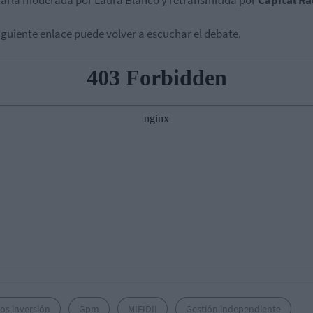
arla moderada por Laura Blanco y retransmitida por
Capital Ra
siguiente enlace puede volver a escuchar el debate.
os inversión
Gpm
MIFIDII
Gestión independiente