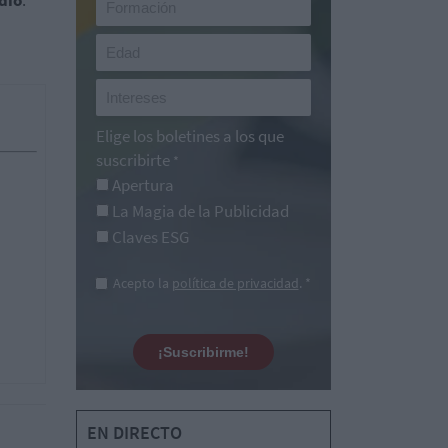
dio
.
Elige los boletines a los que
suscribirte
*
Apertura
La Magia de la Publicidad
Claves ESG
Acepto la
política de privacidad
. *
¡Suscribirme!
EN DIRECTO