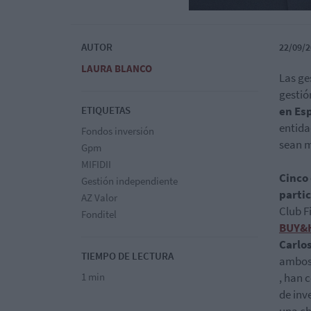
AUTOR
22/09/2
LAURA BLANCO
Las ge
gestió
ETIQUETAS
en Es
entida
Fondos inversión
sean m
Gpm
MIFIDII
Cinco
Gestión independiente
parti
AZ Valor
Club F
Fonditel
BUY&
Carlo
TIEMPO DE LECTURA
ambos
1 min
, han 
de inv