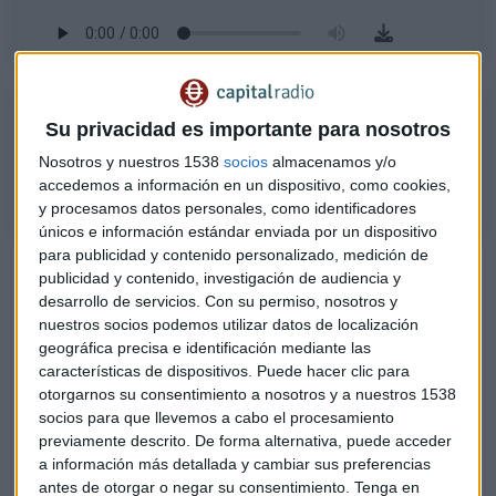
Nicolás Fernández (análisis Banco Sabadell)
Su privacidad es importante para nosotros
Nicolás Fernández, director de análisis de Banco Sabadell, explica el
Nosotros y nuestros 1538
socios
almacenamos y/o
impacto en valores franceses de la tensión que vive el país
accedemos a información en un dispositivo, como cookies,
y procesamos datos personales, como identificadores
únicos e información estándar enviada por un dispositivo
para publicidad y contenido personalizado, medición de
publicidad y contenido, investigación de audiencia y
desarrollo de servicios.
Con su permiso, nosotros y
nuestros socios podemos utilizar datos de localización
geográfica precisa e identificación mediante las
características de dispositivos. Puede hacer clic para
otorgarnos su consentimiento a nosotros y a nuestros 1538
socios para que llevemos a cabo el procesamiento
previamente descrito. De forma alternativa, puede acceder
a información más detallada y cambiar sus preferencias
antes de otorgar o negar su consentimiento.
Tenga en
Las mejores oportunidades de inversión en