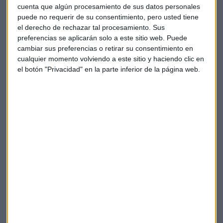
cuenta que algún procesamiento de sus datos personales
renovables
puede no requerir de su consentimiento, pero usted tiene
Detectamos las mejores oportunidades de inversión
en energías renovables con Columbia Threadneedle
el derecho de rechazar tal procesamiento. Sus
y conocemos los retos en movilidad con Crecemos
preferencias se aplicarán solo a este sitio web. Puede
Capital Radio
/ 2024-12-02
cambiar sus preferencias o retirar su consentimiento en
cualquier momento volviendo a este sitio y haciendo clic en
La "trampa de Grifols", al descubierto
el botón "Privacidad" en la parte inferior de la página web.
con Alberto Iturralde
Telefónica, el "elefante oculto" de la Bolsa