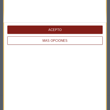
Acepto la
política de privacidad
. *
¡Suscribirme!
ACEPTO
EN DIRECTO
MÁS OPCIONES
@CAPITALRADIOB
NOTICIAS RELACIONADAS