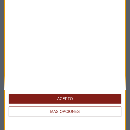
Elige los boletines a los que suscribirte
*
Apertura
La Magia de la Publicidad
Claves ESG
ACEPTO
Acepto la
política de privacidad
. *
MÁS OPCIONES
¡Suscribirme!