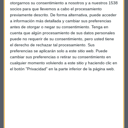
otorgarnos su consentimiento a nosotros y a nuestros 1538
socios para que llevemos a cabo el procesamiento
previamente descrito. De forma alternativa, puede acceder
a información más detallada y cambiar sus preferencias
antes de otorgar o negar su consentimiento.
Tenga en
cuenta que algún procesamiento de sus datos personales
puede no requerir de su consentimiento, pero usted tiene
el derecho de rechazar tal procesamiento. Sus
¿Es bueno momento para entrar en un
preferencias se aplicarán solo a este sitio web. Puede
valor como Meliá?
cambiar sus preferencias o retirar su consentimiento en
cualquier momento volviendo a este sitio y haciendo clic en
Las empresas más ligadas al turismo acusan hoy los efectos
el botón "Privacidad" en la parte inferior de la página web.
de la subida del petróleo ante la escalada de tensión entre
Estados Unidos e Irán. La aerolínea
Lufthansa
sufre
además una importante rebaja de recomendación por parte
de CITI que hunde a sus acciones hoy en el mercado.
La cadena hotelera
Meliá
mostraría ahora un gráfico cerca
de "resistencias", pero, a pesar de tener "buen aspecto",
Ortega advierte de su soporte en 10,65.