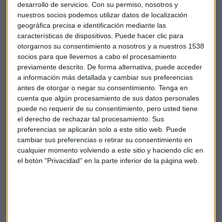
desarrollo de servicios.
Con su permiso, nosotros y
pensar. "Yo no estoy aquí para batir mercados", reconoce el
nuestros socios podemos utilizar datos de localización
experto, quien considera que el análisis técnico ayuda sobre
geográfica precisa e identificación mediante las
todo a combatir la volatilidad y a
hacer el camino
características de dispositivos. Puede hacer clic para
soportable
.
otorgarnos su consentimiento a nosotros y a nuestros 1538
socios para que llevemos a cabo el procesamiento
previamente descrito. De forma alternativa, puede acceder
a información más detallada y cambiar sus preferencias
Gerardo ortega
Carlos Doblado
Bolsa
antes de otorgar o negar su consentimiento.
Tenga en
cuenta que algún procesamiento de sus datos personales
Análisis técnico
Partida
Debate
puede no requerir de su consentimiento, pero usted tiene
el derecho de rechazar tal procesamiento. Sus
preferencias se aplicarán solo a este sitio web. Puede
cambiar sus preferencias o retirar su consentimiento en
cualquier momento volviendo a este sitio y haciendo clic en
el botón "Privacidad" en la parte inferior de la página web.
Suscríbete a nuestros boletines
Te enviaremos las noticias más importantes del día