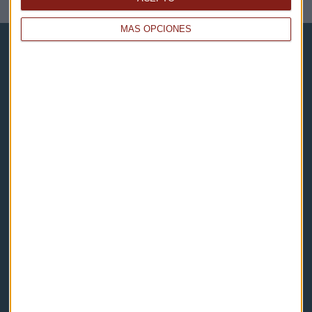
MÁS OPCIONES
Capital Radio
Noticias
Eventos
Consultorios
Programas y podcasts
Contacto & Legal