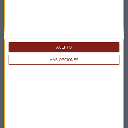
Ibercaja Gestión
Morgan stanley
Franklin Templeton
ACEPTO
MÁS OPCIONES
Suscríbete a nuestros boletines
Te enviaremos las noticias más importantes del día