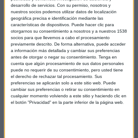
se termine el recuento.
desarrollo de servicios.
Con su permiso, nosotros y
nuestros socios podemos utilizar datos de localización
"Lo que vemos desde Franklin Templeton es que ambos son
geográfica precisa e identificación mediante las
partidos
promercados
, ambos son
proeconomía
,
la
características de dispositivos. Puede hacer clic para
economía es una de las tareas principales para los
otorgarnos su consentimiento a nosotros y a nuestros 1538
presidentes
y no va a ser tan relevante quién gane para la
socios para que llevemos a cabo el procesamiento
previamente descrito. De forma alternativa, puede acceder
evolución de la economía americana".
a información más detallada y cambiar sus preferencias
antes de otorgar o negar su consentimiento.
Tenga en
Sobre si estamos viendo ahora el fin del ciclo alcista más
cuenta que algún procesamiento de sus datos personales
largo de la historia, Villegas señala que, aunque la
puede no requerir de su consentimiento, pero usted tiene
pandemia está siendo clave durante todo el año,
pero
el derecho de rechazar tal procesamiento. Sus
ahora está teniendo menos relevancia que otros
preferencias se aplicarán solo a este sitio web. Puede
factores,
como puede ser el apoyo de los bancos centrales.
cambiar sus preferencias o retirar su consentimiento en
Los inversores están ahora más pendientes de la llegada de
cualquier momento volviendo a este sitio y haciendo clic en
nuevos estímulos que de los nuevos casos de coronavirus.
el botón "Privacidad" en la parte inferior de la página web.
La importancia de la renta fija
En un contexto en el que las políticas monetarias de los
bancos centrales van a seguir siendo muy acomodaticias, y