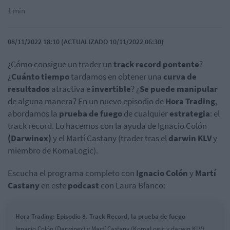
1 min
08/11/2022 18:10 (ACTUALIZADO 10/11/2022 06:30)
¿Cómo consigue un trader un
track record pontente
?
¿
Cuánto tiempo
tardamos en obtener una
curva de
resultados
atractiva e
invertible
? ¿
Se puede manipular
de alguna manera? En un nuevo episodio de
Hora Trading
,
abordamos la
prueba de fuego
de cualquier
estrategia
: el
track record. Lo hacemos con la ayuda de Ignacio Colón
(Darwinex)
y el Martí Castany (trader tras el
darwin KLV
y
miembro de KomaLogic).
Escucha el programa completo con
Ignacio Colón
y
Martí
Castany
en este
podcast
con Laura Blanco:
Hora Trading: Episodio 8. Track Record, la prueba de fuego
Ignacio Colón (Darwinex) y Martí Castany (KomaLogic y darwin KLV)