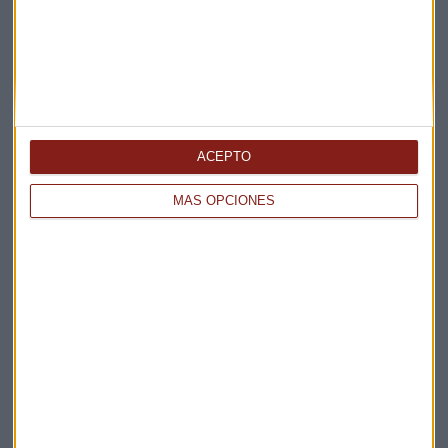
ACEPTO
Elige los boletines a los que suscribirte
*
MÁS OPCIONES
Apertura
La Magia de la Publicidad
Claves ESG
Acepto la
política de privacidad
. *
¡Suscribirme!