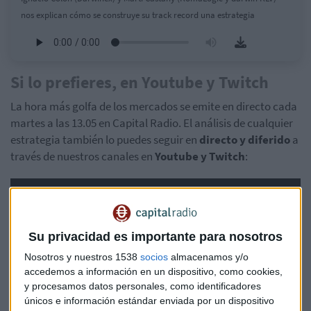
nos explican cómo se construye su track record una estrategia
Si lo prefieres, en Youtube y Twitch
La hora más golfa de los mercados se emite en directo cada
martes a las 13.05 en Capital Radio. El análisis de cualquier
estrategia también lo puedes seguir en
directo y diferido
a
través de nuestros canales en
Youtube y Twitch
:
Su privacidad es importante para nosotros
Nosotros y nuestros 1538
socios
almacenamos y/o
accedemos a información en un dispositivo, como cookies,
y procesamos datos personales, como identificadores
únicos e información estándar enviada por un dispositivo