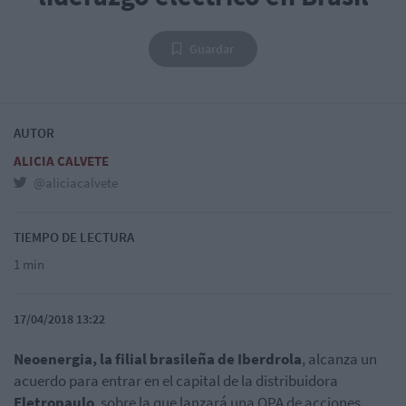
Guardar
AUTOR
ALICIA CALVETE
@aliciacalvete
TIEMPO DE LECTURA
1 min
17/04/2018 13:22
Neoenergia, la filial brasileña de Iberdrola
, alcanza un
acuerdo para entrar en el capital de la distribuidora
Eletropaulo
, sobre la que lanzará una OPA de acciones