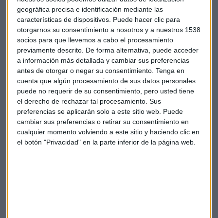
geográfica precisa e identificación mediante las
Los principales accionistas de
Eletropaulo
son entre otros
características de dispositivos. Puede hacer clic para
el Estado brasileño, con una participación del 18%.
otorgarnos su consentimiento a nosotros y a nuestros 1538
socios para que llevemos a cabo el procesamiento
Iberdrola
Neoenergia
Eletropaulo
previamente descrito. De forma alternativa, puede acceder
a información más detallada y cambiar sus preferencias
antes de otorgar o negar su consentimiento.
Tenga en
cuenta que algún procesamiento de sus datos personales
puede no requerir de su consentimiento, pero usted tiene
el derecho de rechazar tal procesamiento. Sus
preferencias se aplicarán solo a este sitio web. Puede
cambiar sus preferencias o retirar su consentimiento en
Suscríbete a nuestros boletines
cualquier momento volviendo a este sitio y haciendo clic en
Te enviaremos las noticias más importantes del día
el botón "Privacidad" en la parte inferior de la página web.