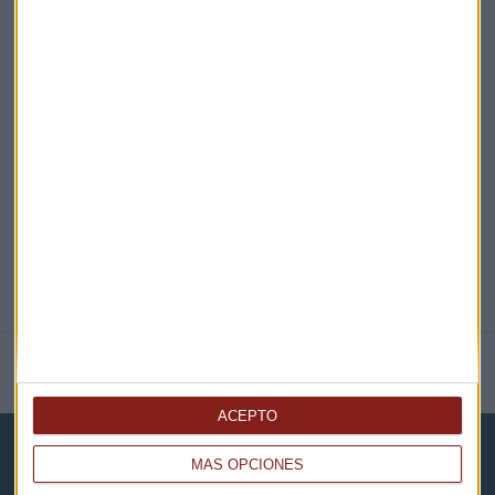
EN DIRECTO
@CAPITALRADIOB
NOTICIAS RELACIONADAS
ACEPTO
MÁS OPCIONES