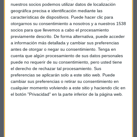
nuestros socios podemos utilizar datos de localización
medianas siguen mostrando un comportamiento débil.
geográfica precisa e identificación mediante las
Tampoco grandes valores como
Teléfonica
"son
características de dispositivos. Puede hacer clic para
excesivamente fuertes" en opinión del experto.
otorgarnos su consentimiento a nosotros y a nuestros 1538
socios para que llevemos a cabo el procesamiento
El experto analiza otros títulos como
Safran
, SAP,
Fluidra
o
previamente descrito. De forma alternativa, puede acceder
Amper
.
a información más detallada y cambiar sus preferencias
antes de otorgar o negar su consentimiento.
Tenga en
cuenta que algún procesamiento de sus datos personales
puede no requerir de su consentimiento, pero usted tiene
el derecho de rechazar tal procesamiento. Sus
preferencias se aplicarán solo a este sitio web. Puede
cambiar sus preferencias o retirar su consentimiento en
cualquier momento volviendo a este sitio y haciendo clic en
el botón "Privacidad" en la parte inferior de la página web.
Suscríbete a nuestros boletines
Te enviaremos las noticias más importantes del día