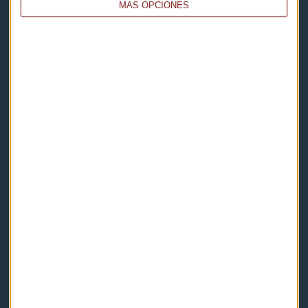
MÁS OPCIONES
Capital Radio
Noticias
Eventos
Consultorios
Programas y podcasts
Contacto & Legal
Contacto
Cómo escucharnos