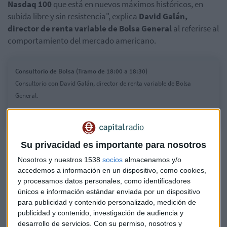
Nasdaq 100
que está en nuevos máximos históricos, en
subida libre y sin resistencia", explica
David Galán,
director de renta variable de Bolsa General
al referirse al
comportamiento del mercado americano.
Consultorio de Bolsa (Tramo de 18:00 a 18:30)
Consultorio con David Galán, director de renta variable de Bolsa
General.
En Europa, Galán pone el foco en el
sector bancario,
cree
Su privacidad es importante para nosotros
que los bancos europeos "no están en su mejor momento y
Nosotros y nuestros 1538
socios
almacenamos y/o
en el caso de España, suponen un lastre para el
Ibex
35", dice
accedemos a información en un dispositivo, como cookies,
el experto. "Es un sector que no brilla, de hecho no pondría
y procesamos datos personales, como identificadores
ni un 10% de mi capital en este sector".
únicos e información estándar enviada por un dispositivo
para publicidad y contenido personalizado, medición de
Cree que han mejorado los grandes valores de la banca
publicidad y contenido, investigación de audiencia y
desarrollo de servicios.
Con su permiso, nosotros y
como
BBVA
o Santander
pero las entidades