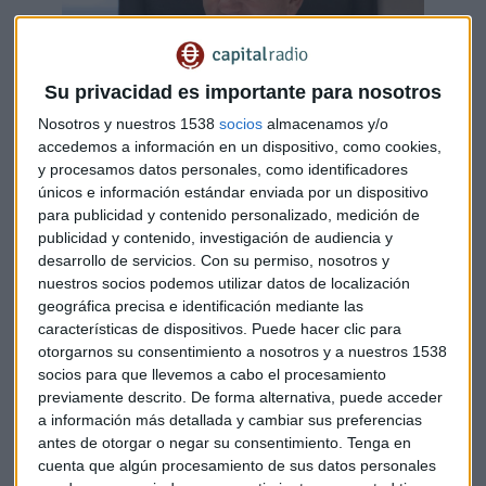
Su privacidad es importante para nosotros
Nosotros y nuestros 1538
socios
almacenamos y/o
accedemos a información en un dispositivo, como cookies,
y procesamos datos personales, como identificadores
únicos e información estándar enviada por un dispositivo
para publicidad y contenido personalizado, medición de
publicidad y contenido, investigación de audiencia y
desarrollo de servicios.
Con su permiso, nosotros y
nuestros socios podemos utilizar datos de localización
geográfica precisa e identificación mediante las
características de dispositivos. Puede hacer clic para
Ignacio Galán
otorgarnos su consentimiento a nosotros y a nuestros 1538
socios para que llevemos a cabo el procesamiento
Remuneración al accionista
previamente descrito. De forma alternativa, puede acceder
a información más detallada y cambiar sus preferencias
Iberdrola eleva un 5% la remuneración al accionista hasta
antes de otorgar o negar su consentimiento.
Tenga en
0,44 euros por acción. El
Consejo de Administración va a
cuenta que algún procesamiento de sus datos personales