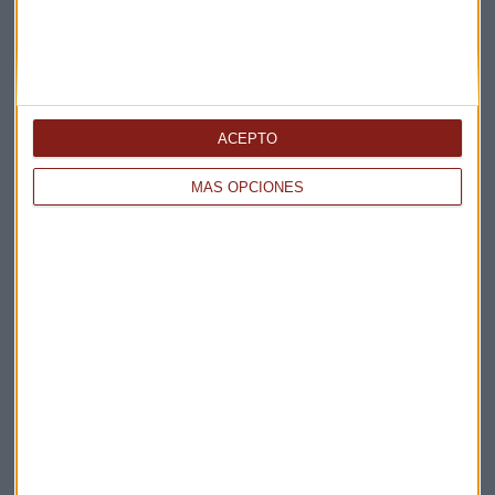
ACEPTO
MÁS OPCIONES
Elige los boletines a los que suscribirte
*
Apertura
La Magia de la Publicidad