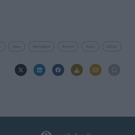
a
Ibex
Mercados
Bonos
Euro
Dólar