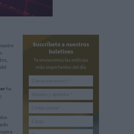
Suscríbete a nuestros
imestre
boletines
as
tos,
Te enviaremos las noticias
 del
más importantes del día
er
ha
;
ados
cado
espera