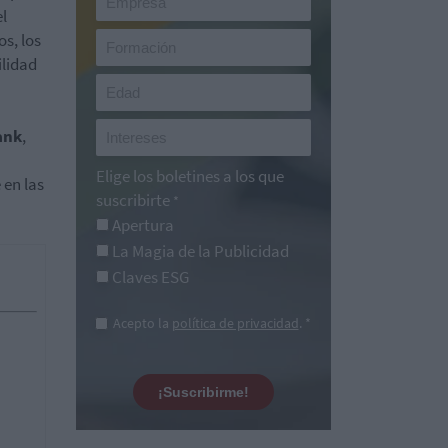
el
os, los
ilidad
ank
,
Elige los boletines a los que
 en las
suscribirte
*
Apertura
La Magia de la Publicidad
Claves ESG
Acepto la
política de privacidad
. *
¡Suscribirme!