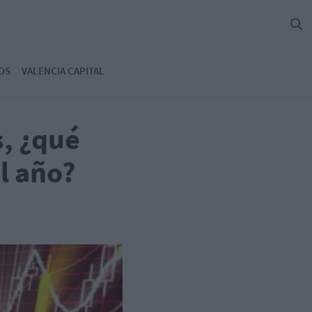
OS
VALENCIA CAPITAL
s, ¿qué
l año?