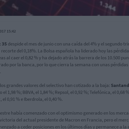
017 15:42
x 35
despide el mes de junio con una caída del 4% y el segundo tr
 recorte del 0,18%. La Bolsa española ha liderado hoy las pérdid
as al caer el 0,82 % y ha dejado atrás la barrera de los 10.500 pun
rado por la banca, por lo que cierra la semana con unas pérdidas
.
los grandes valores del selectivo han cotizado a la baja:
Santand
 el 1,98 %; BBVA, el 1,84 %; Repsol, el 0,92 %; Telefónica, el 0,68 %
, el 0,91 % e Iberdrola, el 0,40 %.
mestre había comenzado con el optimismo generado en los merc
 victoria del actual presidente de Macron en Francia, pero el mer
enzado a ceder posiciones en los últimos días y permanece a la 