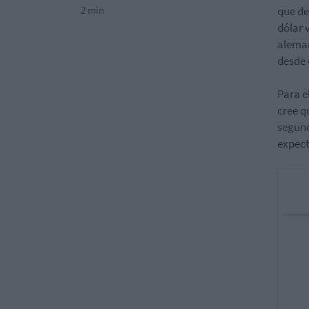
2 min
que de
dólar 
aleman
desde 
Para e
cree q
segund
expecta