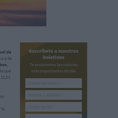
Suscríbete a nuestros
vel de
boletines
a y de
Ibex
,
Te enviaremos las noticias
 lo que
más importantes del día
 12,53
sos
9 %.