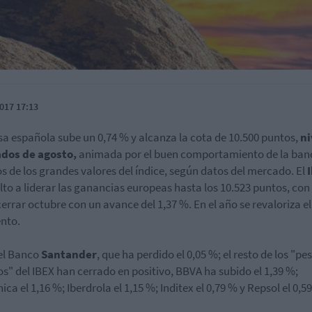
017 17:13
sa española sube un 0,74 % y alcanza la cota de 10.500 puntos,
ni
dos de agosto,
animada por el buen comportamiento de la banc
s de los grandes valores del índice, según datos del mercado. El
lto a liderar las ganancias europeas hasta los 10.523 puntos, con
cerrar octubre con un avance del 1,37 %. En el año se revaloriza el
ento.
el Banco
Santander
, que ha perdido el 0,05 %; el resto de los "pe
s" del IBEX han cerrado en positivo, BBVA ha subido el 1,39 %;
ica el 1,16 %; Iberdrola el 1,15 %; Inditex el 0,79 % y Repsol el 0,5