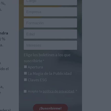
5 %,
s.
Indra
91 %
a.
Elige los boletines a los que
suscribirte
*
n
Apertura
ido el
La Magia de la Publicidad
Claves ESG
la,
Acepto la
política de privacidad
. *
e
¡Suscribirme!
Federal