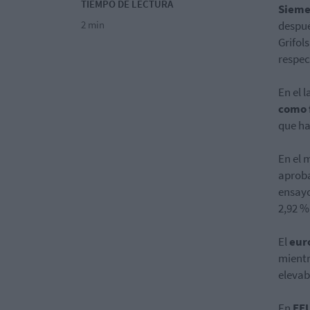
TIEMPO DE LECTURA
Siem
2 min
despué
Grifol
respec
En el 
como f
que ha
En el 
aproba
ensayo
2,92 %
El
eur
mientr
elevab
En
EE