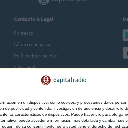
Contacto & Legal
De
Contacto
Cómo escucharnos
Política de privacidad
Aviso legal
mación en un dispositivo, como cookies, y procesamos datos personal
ón de publicidad y contenido, investigación de audiencia y desarrollo de
ediante las características de dispositivos. Puede hacer clic para otorg
ternativa, puede acceder a información más detallada y cambiar sus p
querir de su consentimiento, pero usted tiene el derecho de rechazar t