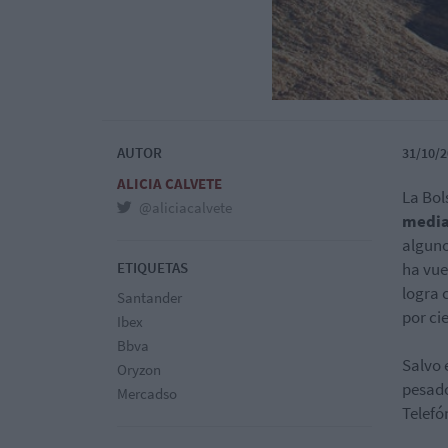
AUTOR
31/10/2
ALICIA CALVETE
La Bol
@aliciacalvete
media
alguno
ETIQUETAS
ha vue
logra 
Santander
por ci
Ibex
Bbva
Salvo 
Oryzon
pesado
Mercadso
Telefón