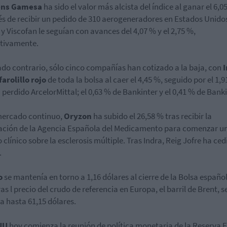
ens Gamesa
ha sido el valor más alcista del índice al ganar el 6,0
s de recibir un pedido de 310 aerogeneradores en Estados Unido
s y Viscofan le seguían con avances del 4,07 % y el 2,75 %,
tivamente.
lado contrario, sólo cinco compañías han cotizado a la baja, con
arolillo rojo
de toda la bolsa al caer el 4,45 %, seguido por el 1,
 perdido ArcelorMittal; el 0,63 % de Bankinter y el 0,41 % de Banki
mercado continuo,
Oryzon
ha subido el 26,58 % tras recibir la
ción de la Agencia Española del Medicamento para comenzar u
 clínico sobre la esclerosis múltiple. Tras Indra, Reig Jofre ha ced
.
o
se mantenía en torno a 1,16 dólares al cierre de la Bolsa españo
as l precio del crudo de referencia en Europa, el barril de Brent, s
a hasta 61,15 dólares.
UU
hoy comienza la reunión de política monetaria de la Reserva 