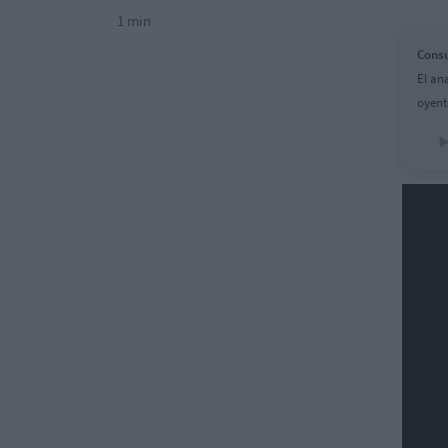
1 min
Consu
El an
oyent