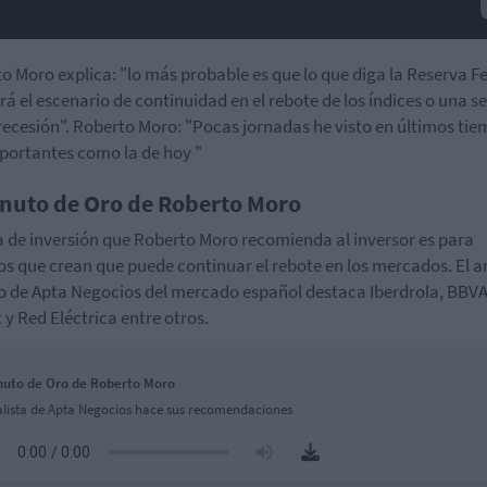
o Moro explica: "lo más probable es que lo que diga la Reserva F
á el escenario de continuidad en el rebote de los índices o una s
 recesión". Roberto Moro: "Pocas jornadas he visto en últimos ti
portantes como la de hoy "
inuto de Oro de Roberto Moro
a de inversión que Roberto Moro recomienda al inversor es para
os que crean que puede continuar el rebote en los mercados. El a
o de Apta Negocios del mercado español destaca Iberdrola, BBVA
x y Red Eléctrica entre otros.
nuto de Oro de Roberto Moro
alista de Apta Negocios hace sus recomendaciones