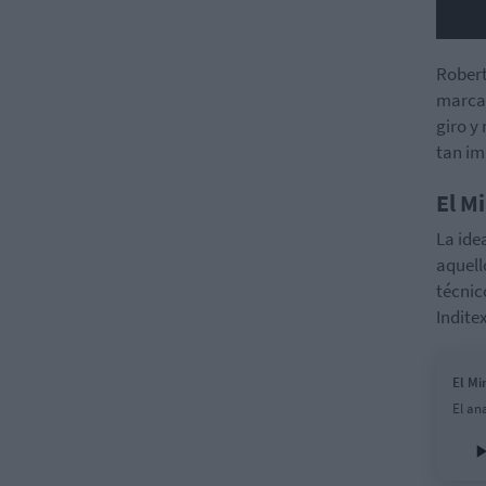
Robert
marcar
giro y
tan im
El M
La ide
aquell
técnic
Indite
El Mi
El an