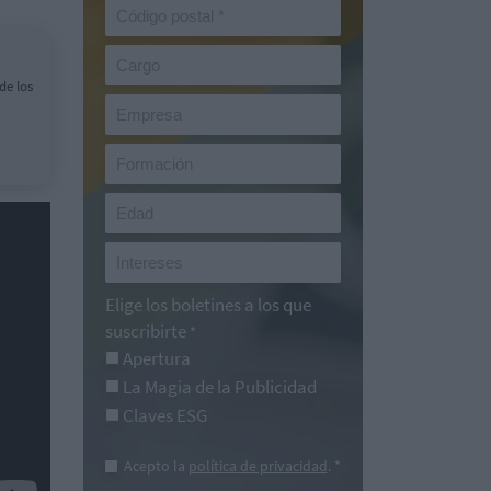
de los
Elige los boletines a los que
suscribirte
*
Apertura
La Magia de la Publicidad
Claves ESG
Acepto la
política de privacidad
. *