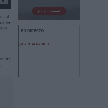
¡Suscribirme!
ederal
eñal de
empos
EN DIRECTO
@CAPITALRADIOB
nalista
,