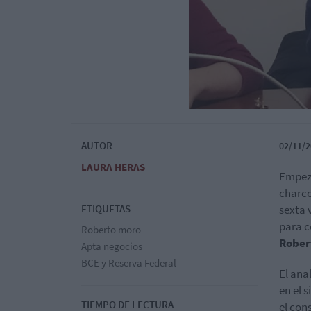
AUTOR
02/11/2
LAURA HERAS
Empeza
charco
ETIQUETAS
sexta 
para c
Roberto moro
Robert
Apta negocios
BCE y Reserva Federal
El ana
en el 
TIEMPO DE LECTURA
el con