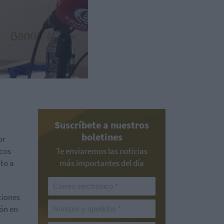
Suscríbete a nuestros
boletines
or
icos
Te enviaremos las noticias
nto a
más importantes del día
ciones
ión en