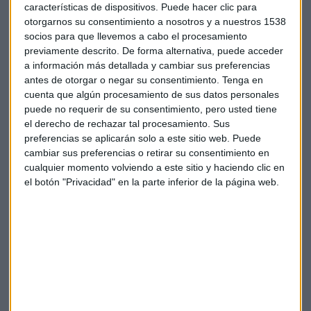
Otras noticias de Inditex en la jornada
características de dispositivos. Puede hacer clic para
otorgarnos su consentimiento a nosotros y a nuestros 1538
El consejo de administración de
Inditex
propondrá en
socios para que llevemos a cabo el procesamiento
junta, del próximo 11 de julio previsiblemente, fijar en 10 el
previamente descrito. De forma alternativa, puede acceder
número de consejeros tras la salida de
Emilio Saracho
.
a información más detallada y cambiar sus preferencias
antes de otorgar o negar su consentimiento.
Tenga en
Además, y ya en materia de innovación tecnológica,
cuenta que algún procesamiento de sus datos personales
Inditex
inicia el proceso para eliminar las alarmas duras y
puede no requerir de su consentimiento, pero usted tiene
el derecho de rechazar tal procesamiento. Sus
sustituirlas por una nueva tecnología de seguridad que
preferencias se aplicarán solo a este sitio web. Puede
estará instalada ya en el mes de julio en las tiendas de Zara.
cambiar sus preferencias o retirar su consentimiento en
El grupo textil quiere iniciar las operaciones de prueba en la
cualquier momento volviendo a este sitio y haciendo clic en
próxima colección otoño-invierno.
el botón "Privacidad" en la parte inferior de la página web.