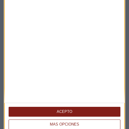
Elige los boletines a los que suscribirte
*
Apertura
La Magia de la Publicidad
Claves ESG
ACEPTO
Acepto la
política de privacidad
. *
MÁS OPCIONES