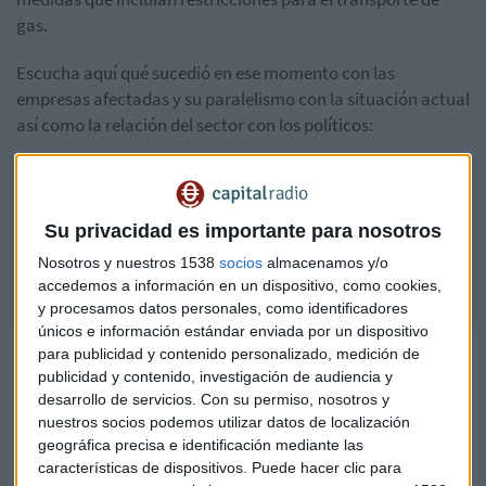
gas.
Escucha aquí qué sucedió en ese momento con las
empresas afectadas y su paralelismo con la situación actual
así como la relación del sector con los políticos:
¿Cómo van a comportarse las eléctricas en bolsa?
Alberto Iturralde compara los gráficos de 2019 con los actuales para
Su privacidad es importante para nosotros
augurar cómo van a evolucionar las eléctricas
Nosotros y nuestros 1538
socios
almacenamos y/o
accedemos a información en un dispositivo, como cookies,
y procesamos datos personales, como identificadores
únicos e información estándar enviada por un dispositivo
Iturralde cree que “las medidas que adaptan los
políticos
para publicidad y contenido personalizado, medición de
favorecen a las eléctricas dando la imagen contraria. Con el
publicidad y contenido, investigación de audiencia y
tiempo todo queda en nada. Cuando pase el tiempo, los
desarrollo de servicios.
Con su permiso, nosotros y
valores suben de forma significativa. Lo más probable es
nuestros socios podemos utilizar datos de localización
que finalmente se suavizan las medidas y las eléctricas
geográfica precisa e identificación mediante las
características de dispositivos. Puede hacer clic para
avanzan”. No es momento ahora de entrar en las eléctricas