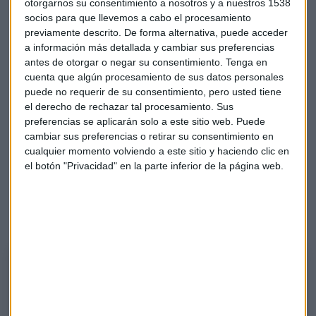
otorgarnos su consentimiento a nosotros y a nuestros 1538
y espera que después suban una vez se suavicen las
socios para que llevemos a cabo el procesamiento
medidas.
previamente descrito. De forma alternativa, puede acceder
a información más detallada y cambiar sus preferencias
La subida de
Infineon
ya viene de atrás y ha llegado a una
antes de otorgar o negar su consentimiento.
Tenga en
zona de resistencia importante. No hay que estar en este
cuenta que algún procesamiento de sus datos personales
valor ahora mismo. Si está en resistencia, no hay que estar,
puede no requerir de su consentimiento, pero usted tiene
comenta Iturralde.
el derecho de rechazar tal procesamiento. Sus
preferencias se aplicarán solo a este sitio web. Puede
cambiar sus preferencias o retirar su consentimiento en
En
Repsol,
“hay que tener paciencia” y cree que la primera
cualquier momento volviendo a este sitio y haciendo clic en
resistencia está a la vuelta de la esquina.
el botón "Privacidad" en la parte inferior de la página web.
Iturralde analiza también la fuerte subida de estos días de
Inditex
y la relaciona con el fuerte descenso que han
experimentado las eléctricas.
Alberto Iturralde: La subida de Inditex está relacionada con la caída
de las eléctricas