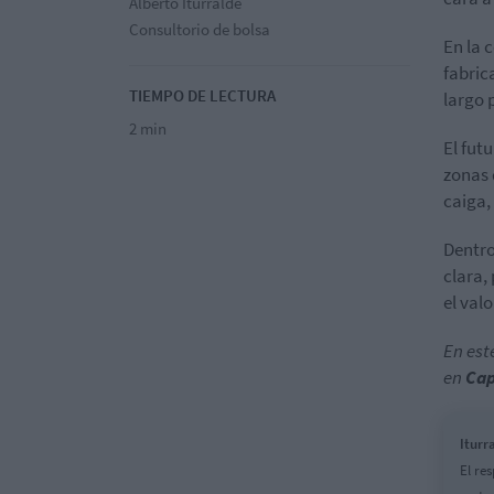
Alberto Iturralde
Consultorio de bolsa
En la 
fabric
TIEMPO DE LECTURA
largo 
2 min
El fut
zonas 
caiga,
Dentro
clara,
el val
En est
en
Cap
Iturr
El re