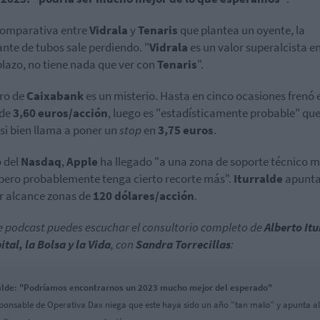
comparativa entre
Vidrala
y
Tenaris
que plantea un oyente, la
ante de tubos sale perdiendo. "
Vidrala
es un valor superalcista en
plazo, no tiene nada que ver con
Tenaris
".
uro de
Caixabank
es un misterio. Hasta en cinco ocasiones frenó 
de
3,60 euros/acción
, luego es "estadísticamente probable" qu
 si bien llama a poner un
stop
en
3,75 euros
.
 del
Nasdaq
,
Apple
ha llegado "a una zona de soporte técnico 
 pero probablemente tenga cierto recorte más".
Iturralde
apunta
or alcance zonas de
120 dólares/acción
.
e podcast puedes escuchar el consultorio completo de
Alberto Itu
ital, la Bolsa y la Vida
, con
Sandra Torrecillas
:
alde: "Podríamos encontrarnos un 2023 mucho mejor del esperado"
sponsable de Operativa Dax niega que este haya sido un año "tan malo" y apunta al