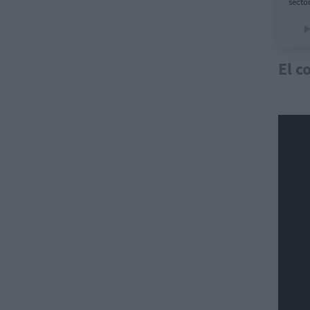
secto
El c