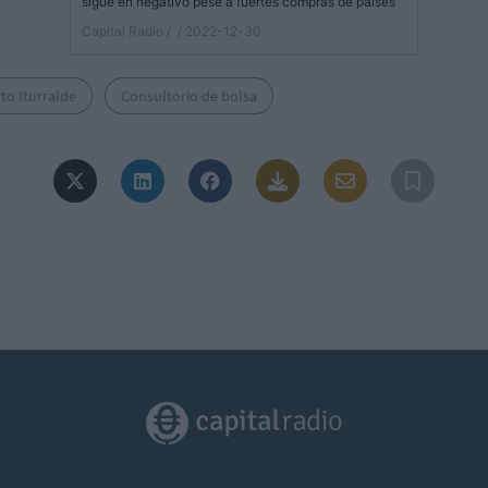
sigue en negativo pese a fuertes compras de países
Capital Radio /
/ 2022-12-30
to Iturralde
Consultorio de bolsa