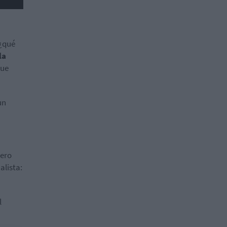
 ¿qué
la
que
un
iero
alista:
l