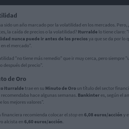
tilidad
ha sido un año marcado por la volatilidad en los mercados. Pero,
tes, la caída de precios o la volatilidad?
Iturralde
lo tiene claro: "
lidad nunca puede ir antes de los precios
ya que se da por lo 
 en el mercado".
atilidad "no tiene más remedio" que ir muy cerca, pero siempre "
o después del precio".
to de Oro
o Iturralde
trae en su
Minuto de Oro
un título del sector financ
a recomendaba hace algunas semanas.
Bankinter
es, según el an
e los mejores valores".
a financiera recomienda colocar el
stop
en
6,08 euros/acción
y e
vo alcista en
6,60 euros/acción
.