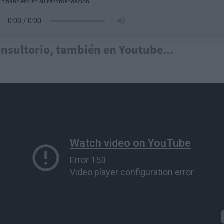
r financiero en su recomendación
onsultorio, también en
Youtube
...