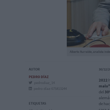
Alberto Iturralde, analista i
AUTOR
30/12/2
PEDRO DÍAZ
2022
h
pedrodiaz_14
malo
pedro-díaz-675813244
del
30
alemán
ETIQUETAS
de hac
cara 