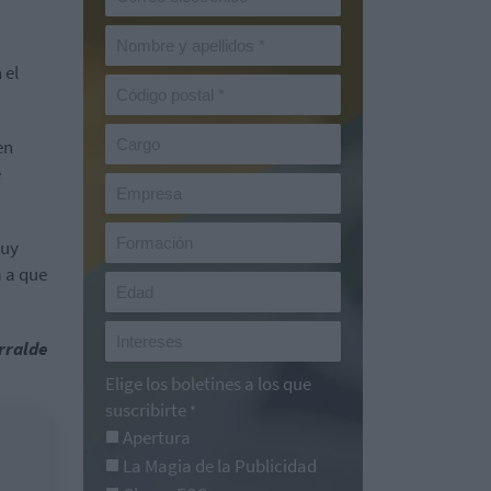
 el
en
e
muy
 a que
rralde
Elige los boletines a los que
suscribirte
*
Apertura
La Magia de la Publicidad