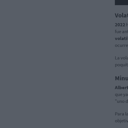
Vola
2022
fue an
volati
ocurre
La vol
poquit
Minu
Albert
que y
"uno d
Para l
objeti