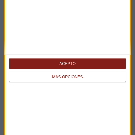
Elige los boletines a los que suscribirte
*
Apertura
La Magia de la Publicidad
Claves ESG
Acepto la
política de privacidad
. *
ACEPTO
¡Suscribirme!
MÁS OPCIONES
EN DIRECTO
@CAPITALRADIOB