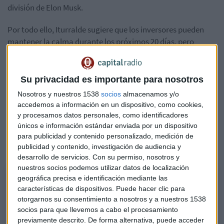
división de Elon Musk.
Por todo ello, Iturralde sugiere que los inversores pueden
mantener la calma durante los próximos 20 días, pero
recomienda
no estar en el mercado a partir del 12 de
junio
para evitar riesgos. Además, aconseja mantener el
foco en el sector tecnológico estadounidense y prestar más
Su privacidad es importante para nosotros
atención al sentimiento del mercado que al "ruido"
Nosotros y nuestros 1538
socios
almacenamos y/o
mediático sobre los rendimientos de la renta fija.
accedemos a información en un dispositivo, como cookies,
y procesamos datos personales, como identificadores
Escucha aquí el consultorio completo donde ha analizado
únicos e información estándar enviada por un dispositivo
los títulos de
Puig, Acciona, ASML, Naturgy, Palantir o
para publicidad y contenido personalizado, medición de
McDonalds
, entre otros.
publicidad y contenido, investigación de audiencia y
desarrollo de servicios.
Con su permiso, nosotros y
nuestros socios podemos utilizar datos de localización
Consultorio de bolsa con Alberto Iturralde
geográfica precisa e identificación mediante las
características de dispositivos. Puede hacer clic para
El analista independiente revisa los títulos de ASML, Siemens, Logista,
otorgarnos su consentimiento a nosotros y a nuestros 1538
Puig, Técnicas Reunidas y CaixaBank, entre otros
socios para que llevemos a cabo el procesamiento
previamente descrito. De forma alternativa, puede acceder