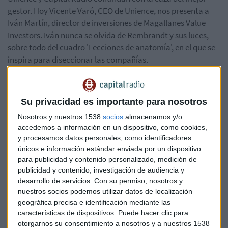
gestor. Hoy Vicente Varó, CEO de Unience, nos presenta a
Iván Martín, director de inversiones de Magallanes Value
Investors. Iván nunca se olvida de Rembrandt y sus luces,
sobre todo del cuadro 'Lecciones de anatomía', en el que se
inspira para diseccionar las compañías.
Conoce más sobre Iván Martín en el podcast a continuación:
Su privacidad es importante para nosotros
Nosotros y nuestros 1538
socios
almacenamos y/o
accedemos a información en un dispositivo, como cookies,
y procesamos datos personales, como identificadores
únicos e información estándar enviada por un dispositivo
Puedes ver el mini-vídeo resumen:
para publicidad y contenido personalizado, medición de
publicidad y contenido, investigación de audiencia y
https://youtu.be/ZSm1tvjVOaA
desarrollo de servicios.
Con su permiso, nosotros y
nuestros socios podemos utilizar datos de localización
geográfica precisa e identificación mediante las
características de dispositivos. Puede hacer clic para
otorgarnos su consentimiento a nosotros y a nuestros 1538