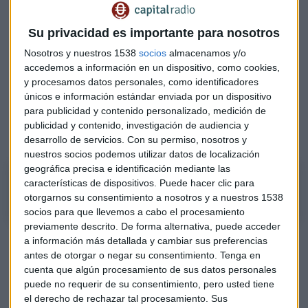
Canarias y Baleares, tendrían la práctica totalidad del
mercado. “Veremos si se plantea algún tipo de desinversión
Su privacidad es importante para nosotros
forzada, aunque no lo creo”, comenta.
Nosotros y nuestros 1538
socios
almacenamos y/o
accedemos a información en un dispositivo, como cookies,
Evidentemente, habría
sinergias de costes
muy
y procesamos datos personales, como identificadores
importantes que ahora son difíciles de cuantificar pero
únicos e información estándar enviada por un dispositivo
serían miles de millones al año.
para publicidad y contenido personalizado, medición de
publicidad y contenido, investigación de audiencia y
Escucha aquí el análisis completo:
desarrollo de servicios.
Con su permiso, nosotros y
nuestros socios podemos utilizar datos de localización
geográfica precisa e identificación mediante las
Josep prats-caixabankia 4-09-20
características de dispositivos. Puede hacer clic para
otorgarnos su consentimiento a nosotros y a nuestros 1538
socios para que llevemos a cabo el procesamiento
previamente descrito. De forma alternativa, puede acceder
El experto de Abante Asesores cree que se creará un banco
a información más detallada y cambiar sus preferencias
antes de otorgar o negar su consentimiento.
Tenga en
con
una cuenta de resultados más fuerte a largo plazo
cuenta que algún procesamiento de sus datos personales
aunque a corto plazo tendrán
gastos de reestructuración
puede no requerir de su consentimiento, pero usted tiene
e indemnizaciones que podrían llevarles a beneficios cero y
el derecho de rechazar tal procesamiento. Sus
tener que hacer dotaciones extraordinarias