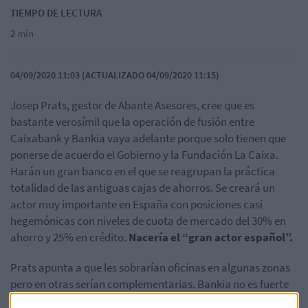
TIEMPO DE LECTURA
2 min
04/09/2020 11:03 (ACTUALIZADO 04/09/2020 11:15)
Josep Prats, gestor de Abante Asesores, cree que es
bastante verosímil que la operación de fusión entre
Caixabank y Bankia vaya adelante porque solo tienen que
ponerse de acuerdo el Gobierno y la Fundación La Caixa.
Harán un gran banco en el que se reagrupan la práctica
totalidad de las antiguas cajas de ahorros. Se creará un
actor muy importante en España con posiciones casi
hegemónicas con niveles de cuota de mercado del 30% en
ahorro y 25% en crédito.
Nacería el “gran actor español”.
Prats apunta a que les sobrarían oficinas en algunas zonas
pero en otras serían complementarias. Bankia no es fuerte
en Cataluña con lo que ahí no habría redundancia. En