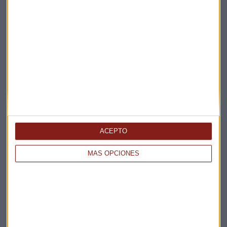
ACEPTO
MÁS OPCIONES
Elige los boletines a los que suscribirte
*
Apertura
La Magia de la Publicidad
Claves ESG