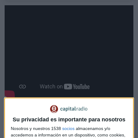
"Seguimos constructivos en renta
variable. A pesar de que el comienzo
Su privacidad es importante para nosotros
del año ha sido algo distinto a lo que
Nosotros y nuestros 1538
socios
almacenamos y/o
pensábamos por las tensiones en
accedemos a información en un dispositivo, como cookies,