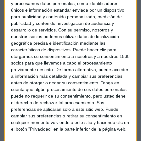
y procesamos datos personales, como identificadores
Oriente Medio, las economías han
únicos e información estándar enviada por un dispositivo
aguantado razonablemente bien"
para publicidad y contenido personalizado, medición de
publicidad y contenido, investigación de audiencia y
desarrollo de servicios.
Con su permiso, nosotros y
La inteligencia artificial impulsa la rotación
nuestros socios podemos utilizar datos de localización
sectorial
geográfica precisa e identificación mediante las
características de dispositivos. Puede hacer clic para
Los beneficios empresariales se consolidan como el gran
otorgarnos su consentimiento a nosotros y a nuestros 1538
protagonista del primer semestre.
El S&P 500 registra
socios para que llevemos a cabo el procesamiento
subidas entre el 27% y el 29% en el primer trimestre
,
previamente descrito. De forma alternativa, puede acceder
aunque la gestora anticipa un segundo trimestre menos
a información más detallada y cambiar sus preferencias
potente debido al impacto del conflicto en Oriente Medio.
antes de otorgar o negar su consentimiento.
Tenga en
cuenta que algún procesamiento de sus datos personales
"Pensamos que aunque se note, vamos a seguir viendo unos
puede no requerir de su consentimiento, pero usted tiene
resultados empresariales bastante razonables", señala la
el derecho de rechazar tal procesamiento. Sus
directora de Estrategia.
preferencias se aplicarán solo a este sitio web. Puede
cambiar sus preferencias o retirar su consentimiento en
El mercado experimenta movimientos en las empresas
cualquier momento volviendo a este sitio y haciendo clic en
tecnológicas, especialmente aquellas con grandes
el botón "Privacidad" en la parte inferior de la página web.
inversiones en inteligencia artificial. Gutiérrez-Mellado